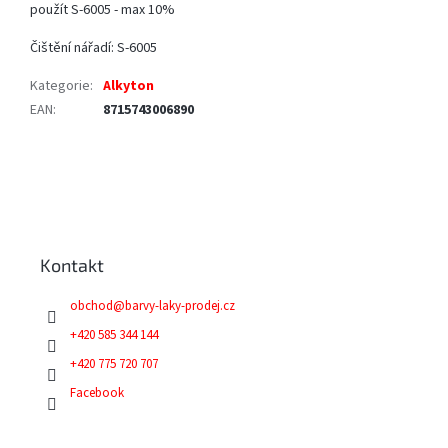
použít S-6005 - max 10%
Čištění nářadí: S-6005
Kategorie
:
Alkyton
EAN
:
8715743006890
Z
á
p
a
Kontakt
t
í
obchod
@
barvy-laky-prodej.cz
+420 585 344 144
+420 775 720 707
Facebook