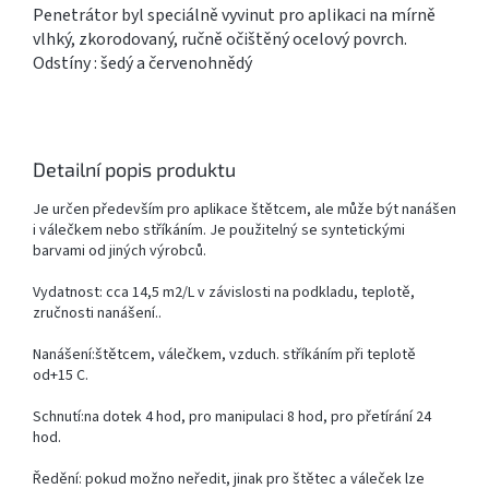
Penetrátor byl speciálně vyvinut pro aplikaci na mírně
vlhký, zkorodovaný, ručně očištěný ocelový povrch.
Odstíny : šedý a červenohnědý
Detailní popis produktu
Je určen především pro aplikace štětcem, ale může být nanášen
i válečkem nebo stříkáním. Je použitelný se syntetickými
barvami od jiných výrobců.
Vydatnost: cca 14,5 m2/L v závislosti na podkladu, teplotě,
zručnosti nanášení..
Nanášení:štětcem, válečkem, vzduch. stříkáním při teplotě
od+15 C.
Schnutí:na dotek 4 hod, pro manipulaci 8 hod, pro přetírání 24
hod.
Ředění: pokud možno neředit, jinak pro štětec a váleček lze