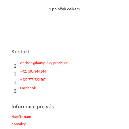
9
položek celkem
O
v
l
á
Z
d
á
a
p
c
a
í
Kontakt
t
p
í
r
obchod
@
barvy-laky-prodej.cz
v
k
+420 585 344 144
y
+420 775 720 707
v
ý
Facebook
p
i
s
Informace pro vás
u
Napište nám
Kontakty