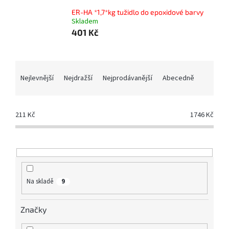
ER-HA *1,7*kg tužidlo do epoxidové barvy
Skladem
401 Kč
Ř
a
Nejlevnější
Nejdražší
Nejprodávanější
Abecedně
z
e
n
211
Kč
1746
Kč
í
p
r
o
d
u
Na skladě
9
k
t
Značky
ů