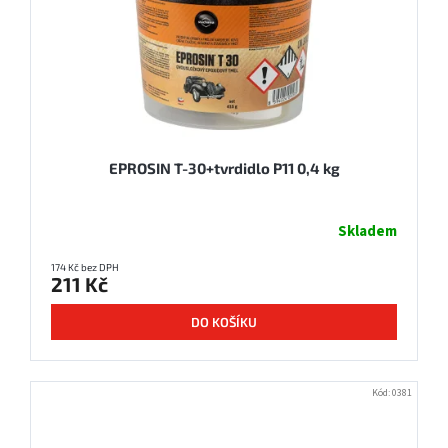
o
d
u
k
t
ů
EPROSIN T-30+tvrdidlo P11 0,4 kg
Skladem
174 Kč bez DPH
211 Kč
DO KOŠÍKU
Kód:
0381