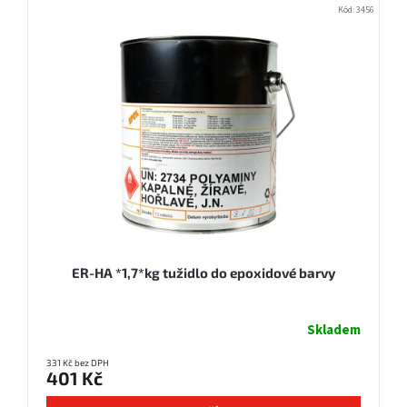
Kód:
3456
ER-HA *1,7*kg tužidlo do epoxidové barvy
Skladem
331 Kč bez DPH
401 Kč