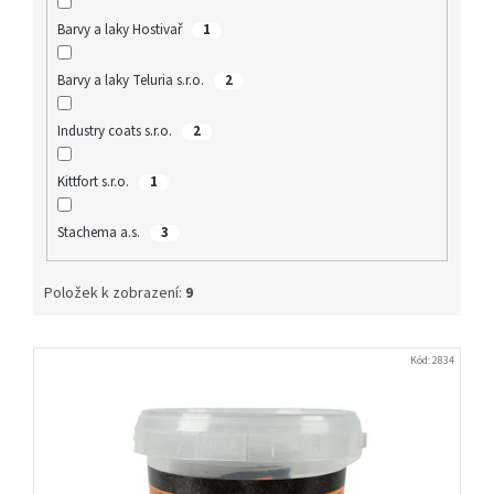
Barvy a laky Hostivař
1
Barvy a laky Teluria s.r.o.
2
Industry coats s.r.o.
2
Kittfort s.r.o.
1
Stachema a.s.
3
Položek k zobrazení:
9
V
Kód:
2834
ý
p
i
s
p
r