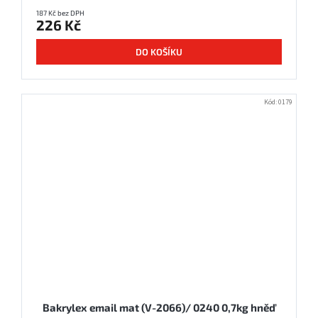
187 Kč bez DPH
226 Kč
DO KOŠÍKU
Kód:
0179
Bakrylex email mat (V-2066)/ 0240 0,7kg hněď