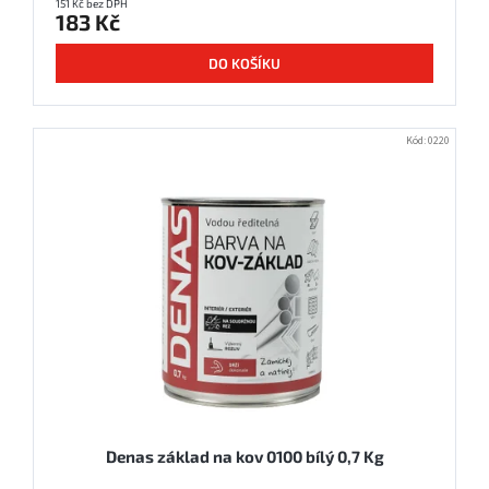
151 Kč bez DPH
183 Kč
DO KOŠÍKU
Kód:
0220
Denas základ na kov 0100 bílý 0,7 Kg