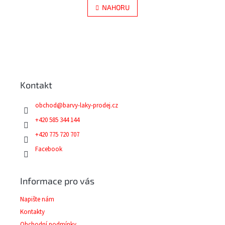
á
l
NAHORU
n
á
k
d
o
v
a
á
Z
c
n
í
á
í
p
p
r
a
v
Kontakt
t
k
í
y
obchod
@
barvy-laky-prodej.cz
v
+420 585 344 144
ý
p
+420 775 720 707
i
Facebook
s
u
Informace pro vás
Napište nám
Kontakty
Obchodní podmínky