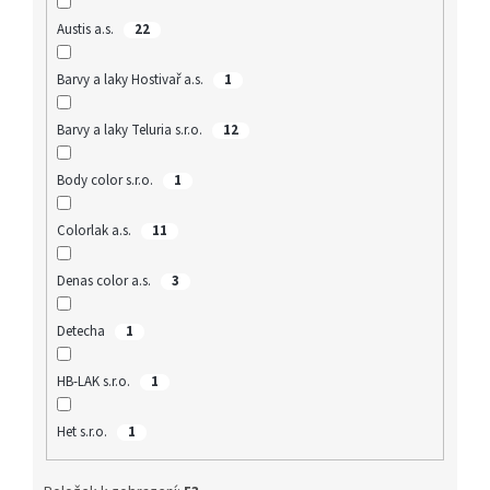
Austis a.s.
22
Barvy a laky Hostivař a.s.
1
Barvy a laky Teluria s.r.o.
12
Body color s.r.o.
1
Colorlak a.s.
11
Denas color a.s.
3
Detecha
1
HB-LAK s.r.o.
1
Het s.r.o.
1