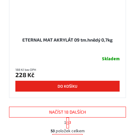
ETERNAL MAT AKRYLÁT 09 tm.hnědý 0,7kg
Skladem
188 Kč bez DPH
228 Kč
DO KOŠÍKU
NAČÍST 18 DALŠÍCH
S
1
3
t
O
r
53
položek celkem
v