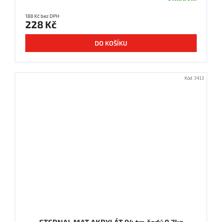
188 Kč bez DPH
228 Kč
DO KOŠÍKU
Kód:
3413
ETERNAL MAT AKRYLÁT 04 tm.šedý 0,7kg