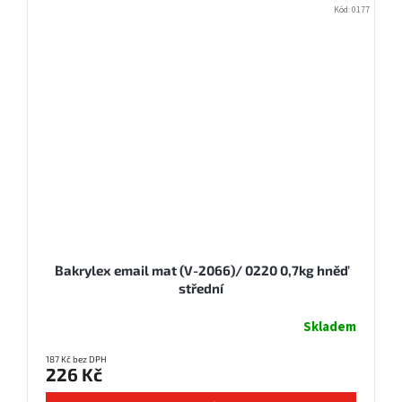
Kód:
0177
Bakrylex email mat (V-2066)/ 0220 0,7kg hněď
střední
Skladem
187 Kč bez DPH
226 Kč