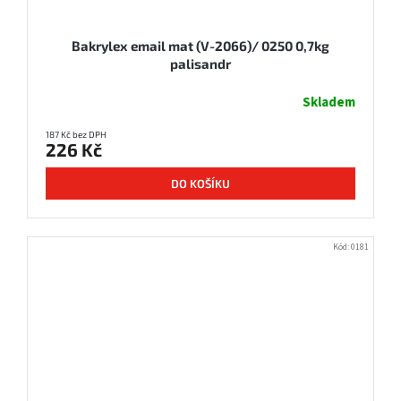
Bakrylex email mat (V-2066)/ 0250 0,7kg
palisandr
Skladem
187 Kč bez DPH
226 Kč
DO KOŠÍKU
Kód:
0181