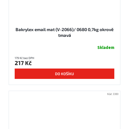
Bakrylex email mat (V-2066)/ 0680 0,7kg okrově
tmavá
Skladem
179 Kč bez DPH
217 Kč
DO KOŠÍKU
Kód:
3380