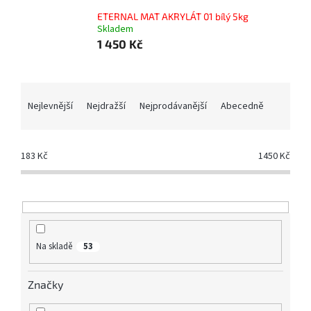
ETERNAL MAT AKRYLÁT 01 bílý 5kg
Skladem
1 450 Kč
Ř
a
Nejlevnější
Nejdražší
Nejprodávanější
Abecedně
z
e
n
183
Kč
1450
Kč
í
p
r
o
d
u
Na skladě
53
k
t
Značky
ů