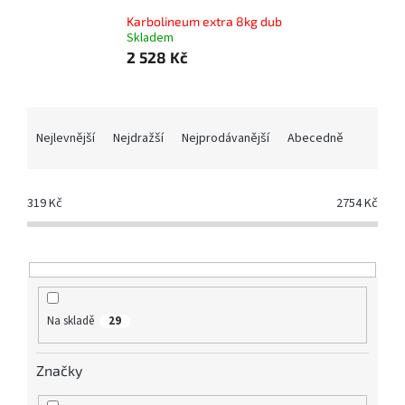
Karbolineum extra 8kg dub
Skladem
2 528 Kč
Ř
a
Nejlevnější
Nejdražší
Nejprodávanější
Abecedně
z
e
n
319
Kč
2754
Kč
í
p
r
o
d
u
Na skladě
29
k
t
Značky
ů