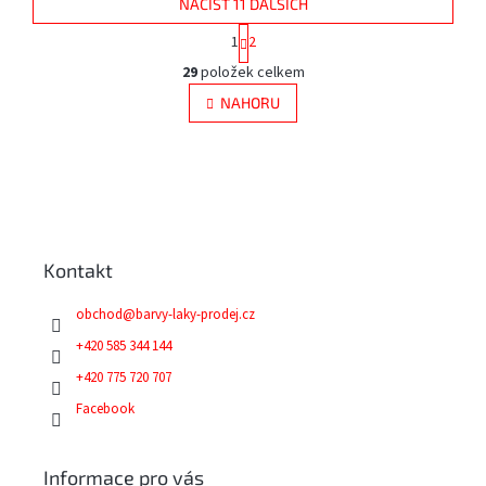
NAČÍST 11 DALŠÍCH
S
1
2
t
O
r
29
položek celkem
v
á
l
NAHORU
n
á
k
d
o
v
a
á
Z
c
n
í
á
í
p
p
r
a
v
Kontakt
t
k
í
y
obchod
@
barvy-laky-prodej.cz
v
+420 585 344 144
ý
p
+420 775 720 707
i
Facebook
s
u
Informace pro vás