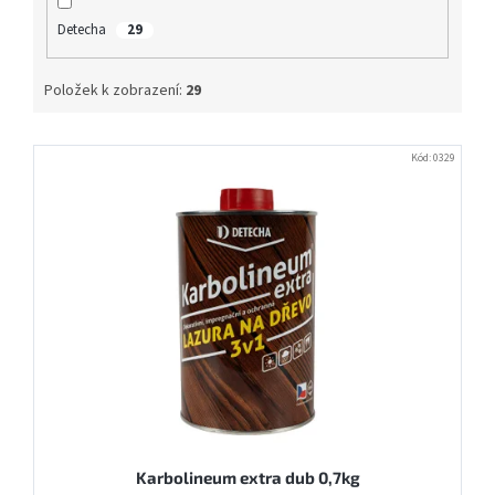
Detecha
29
Položek k zobrazení:
29
V
Kód:
0329
ý
p
i
s
p
r
o
d
u
k
t
ů
Karbolineum extra dub 0,7kg