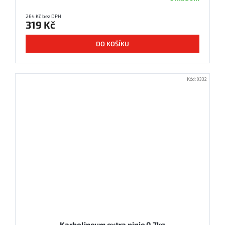
264 Kč bez DPH
319 Kč
DO KOŠÍKU
Kód:
0332
Karbolineum extra pinie 0,7kg