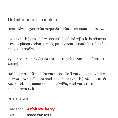
Detailní popis produktu
Neodolává organickým rozpouštědlům a teplotám nad 40 ´C.
!! Není vhodný pro nátěry předmětů, přicházejících do přímého
styku s pitnou vodou, krmivy, potravinami, k nátěrům dětského
nábytku a hraček!!
Vydatnost: 5 - 7 m2 /kg na 1 vrstvu (tloušťka suchého filmu 30 –
40 µm)
Nanášení: Nanáší se štětcem nebo válečkem v 1 - 2 vrstvách v
intervalu 24 h. přímo na podklad nebo na vhodný základní nátěr.
Savé podklady nutno napustit zředěným lakem A 1010
s odstupem 12 h.
ŘEDIDLO S6006
Kategorie
:
Asfaltové barvy
EAN
:
8590882010034