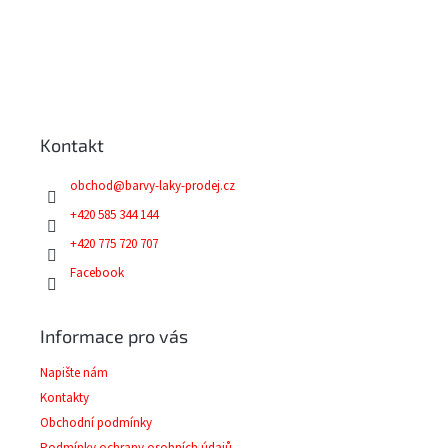
Z
á
p
a
Kontakt
t
í
obchod
@
barvy-laky-prodej.cz
+420 585 344 144
+420 775 720 707
Facebook
Informace pro vás
Napište nám
Kontakty
Obchodní podmínky