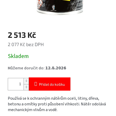
2 513 Kč
2 077 Kč bez DPH
Měrná
Skladem
cena:
12.8.2026
Můžeme doručit do:
Přidat do košíku
Používá se k ochranným nátěrům oceli, litiny, dřeva,
betonu a omítky proti působení vlhkosti. Nátěr odolává
mechanickým vlivům a vodě.