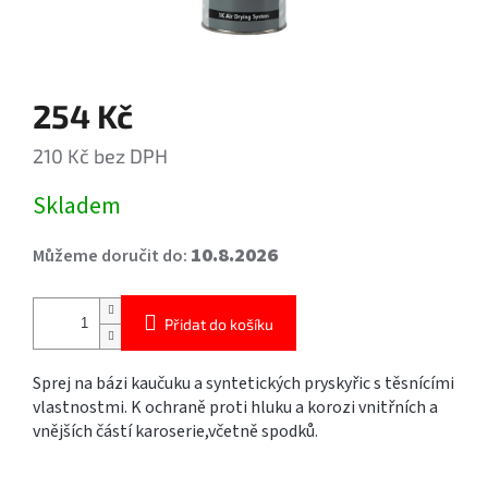
254 Kč
210 Kč bez DPH
Měrná
Skladem
cena:
10.8.2026
Můžeme doručit do:
Přidat do košíku
Sprej na bázi kaučuku a syntetických pryskyřic s těsnícími
vlastnostmi. K ochraně proti hluku a korozi vnitřních a
vnějších částí karoserie,včetně spodků.