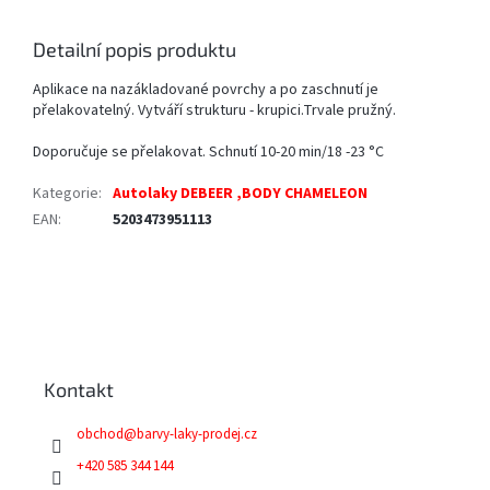
Detailní popis produktu
Aplikace na nazákladované povrchy a po zaschnutí je
přelakovatelný. Vytváří strukturu - krupici.Trvale pružný.
Doporučuje se přelakovat. Schnutí 10-20 min/18 -23 °C
Kategorie
:
Autolaky DEBEER ,BODY CHAMELEON
EAN
:
5203473951113
Z
á
p
a
Kontakt
t
í
obchod
@
barvy-laky-prodej.cz
+420 585 344 144