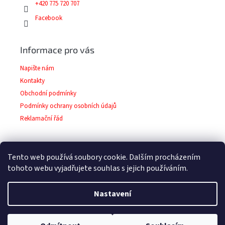
+420 775 720 707
Facebook
Informace pro vás
Napište nám
Kontakty
Obchodní podmínky
Podmínky ochrany osobních údajů
Reklamační řád
Tento web používá soubory cookie. Dalším procházením
Facebook
tohoto webu vyjadřujete souhlas s jejich používáním.
Nastavení
Copyright 2026
Barvy-laky-prodej.cz
. Všechna
Vytvořil Shoptet