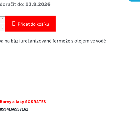
12.8.2026
oručit do:
Přidat do košíku
va na bázi uretanizované fermeže s olejem ve vodě
Barvy a laky SOKRATES
8594166557161