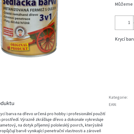
Můžeme d
Krycí bar
Kategorie
:
oduktu
EAN
:
ycí barva na dřevo určená pro hobby i profesionální použití
m prostředí. Výrazně zkrášluje dřevo a dokonale vykresluje
 sametový, na dotyk příjemný pololesklý povrch, kterýsilně
opůjčují barvě vynikající penetrační vlastnosti a zároveň