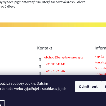
mný vysoce pigmentovaný film, který zachovává kresbu dřeva.
urové dřevo.
Kontakt
Infor
Napište
obchod
@
barvy-laky-prodej.cz
Kontakt
+420 585 344 144
Obchodn
+420 775 720 707
Podmínk
Facebook
Reklama
užívá soubory cookie. Dalším
Odmítnout
tohoto webu vyjadřujete souhlas s jejich
-prodej.cz
. Všechna práva vyhrazena.