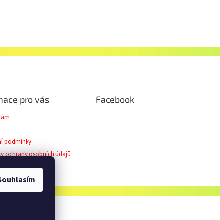
mace pro vás
Facebook
 nám
y
í podmínky
y ochrany osobních údajů
ční řád
Souhlasím