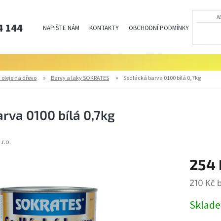
4 144
NAPIŠTE NÁM
KONTAKTY
OBCHODNÍ PODMÍNKY
PODMÍN
 oleje na dřevo
Barvy a laky SOKRATES
Sedlácká barva 0100 bílá 0,7kg
rva 0100 bílá 0,7kg
.r.o.
254 
210 Kč 
Měrná
Sklad
cena: