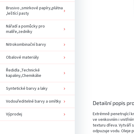
Brusivo ,smirkové papíry,plátna
,leštící pasty
Nářadí a pomůcky pro
malíře,zedníky
Nitrokombinační barvy
Obalové materiály
Ředidla ,Technické
kapaliny,Chemikálie
Syntetické barvy a laky
Vodouředitelné barvy a omítky
Detailní popis pr
Extrémně penetrující kr
Výprodej
ve venkovním i vnitřní
texturu dřeva. Vytváří
odpuzuje vodu. Oleje pr