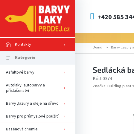
Přejít
na
obsah
+420 585 34
Kontakty
Domů
Barvy ,lazury a
Sedlácká ba
Asfaltové barvy
Kód:
0374
Autolaky ,autobarvy a
Značka:
Building plast s
příslušenství
Barvy ,lazury a oleje na dřevo
Barvy pro průmyslové použití
Bazénová chemie