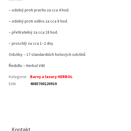
– odolný proti prachu za cca 4 hod.
– odolný proti oděru za cca 8 hod.
– přetíratelný za cca 18 hod.
– proschlý za cca 1–2 dny
Odstíny – 17 standardních hotových odstínů
Ředidlo – Herbol V40
Kategorie
:
Barvy a lazury HERBOL
EAN
:
4085700120919
Z
á
p
a
Kontakt