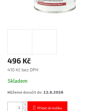
496 Kč
410 Kč bez DPH
Měrná
Skladem
cena:
12.8.2026
Můžeme doručit do:
Přidat do košíku