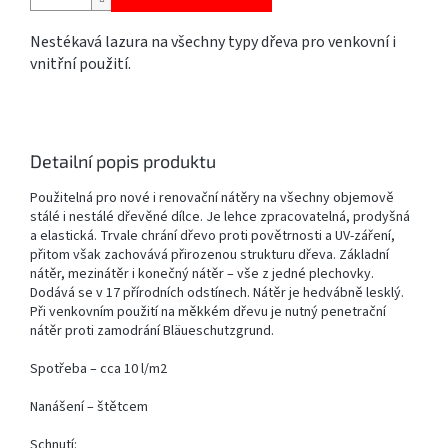
Nestékavá lazura na všechny typy dřeva pro venkovní i
vnitřní použití.
Detailní popis produktu
Použitelná pro nové i renovační nátěry na všechny objemově
stálé i nestálé dřevěné dílce. Je lehce zpracovatelná, prodyšná
a elastická. Trvale chrání dřevo proti povětrnosti a UV-záření,
přitom však zachovává přirozenou strukturu dřeva. Základní
nátěr, mezinátěr i konečný nátěr – vše z jedné plechovky.
Dodává se v 17 přírodních odstínech. Nátěr je hedvábně lesklý.
Při venkovním použití na měkkém dřevu je nutný penetrační
nátěr proti zamodrání Bläueschutzgrund.
Spotřeba – cca 10 l/m2
Nanášení – štětcem
Schnutí: