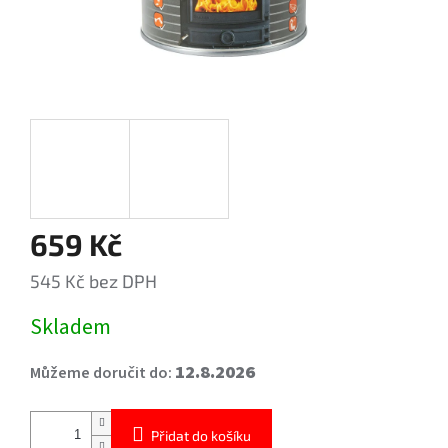
659 Kč
545 Kč bez DPH
Měrná
Skladem
cena:
12.8.2026
Můžeme doručit do:
Přidat do košíku