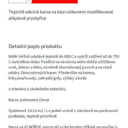
Teplotě odolná barva na bázi silikonem modifikované
alkydové pryskyřice
Detailní popis produktu
Nátěr běžně odolává teplotě do 650 C a vydrží zatížení až do 750
C na krátkou dobu. Používá se na novou nebo dobře očištěnou
ocel, železo a litinu, na mírně zkorodovaný povrch a na staré
nátěry žáruvzdorných barev. Především na kamna,
krby,kouřovody, zahradní grily, výfuky a kotle
v interiéru a chráněném exteriéru.
Barva: polomatná černá
Vydatnost: 10-12 m2 / L v jedné vrstvě v závislosti na poréznosti
podkladu, teplotě prostředí.
Barva se již NEŘEDÍ, pouze při vzduchovém stříkání se použije S-