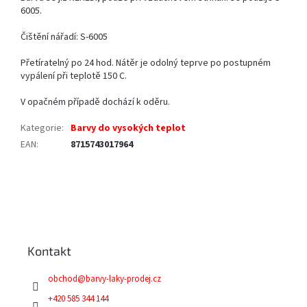
6005.
Čištění nářadí: S-6005
Přetíratelný po 24 hod. Nátěr je odolný teprve po postupném
vypálení při teplotě 150 C.
V opačném případě dochází k oděru.
Kategorie
:
Barvy do vysokých teplot
EAN
:
8715743017964
Z
á
p
a
Kontakt
t
í
obchod
@
barvy-laky-prodej.cz
+420 585 344 144