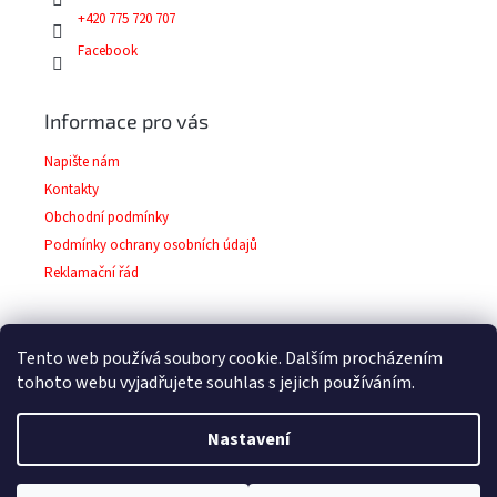
+420 775 720 707
Facebook
Informace pro vás
Napište nám
Kontakty
Obchodní podmínky
Podmínky ochrany osobních údajů
Reklamační řád
Tento web používá soubory cookie. Dalším procházením
Facebook
tohoto webu vyjadřujete souhlas s jejich používáním.
Nastavení
Copyright 2026
Barvy-laky-prodej.cz
. Všechna