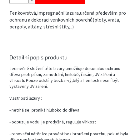
Tenkovrstvá,impregnační lazura,určená především pro
ochranu a dekoraci venkovních povrchů(ploty, vrata,
pergoly, altány, střešní štíty,..)
Detailní popis produktu
Jedinečné složení této lazury umožňuje dokonalou ochranu
dřeva proti plísni, zamodrání, hnilobě, řasám, UV záření a
vlhkosti. Pouze odstíny bezbarvý,bílý a hemlock nesmí být
vystaveny UV záření.
Vlastnosti lazury :
- netrhá se, proniká hluboko do dřeva
- odpuzuje vodu, je prodyšná, reguluje vlhkost
- renovační nátěr lze provést bez broušení povrchu, pokud byla