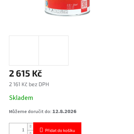
2 615 Kč
2 161 Kč bez DPH
Měrná
Skladem
cena:
12.8.2026
Můžeme doručit do:
Přidat do košíku