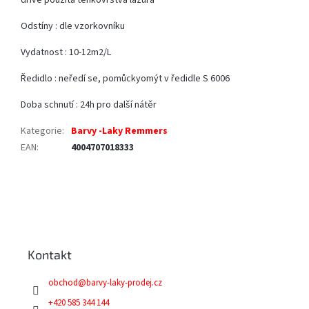
dříve použita tenkovrstvá lazura
Odstíny : dle vzorkovníku
Vydatnost : 10-12m2/L
Ředidlo : neředí se, pomůckyomýt v ředidle S 6006
Doba schnutí : 24h pro další nátěr
Kategorie
:
Barvy -Laky Remmers
EAN
:
4004707018333
Z
á
p
a
Kontakt
t
í
obchod
@
barvy-laky-prodej.cz
+420 585 344 144