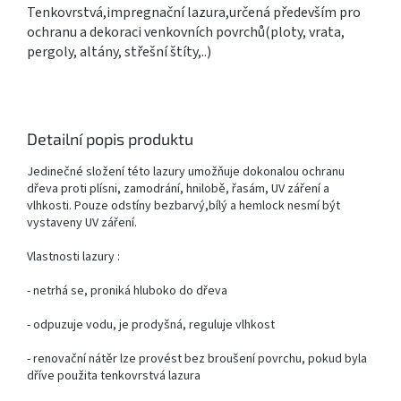
Tenkovrstvá,impregnační lazura,určená především pro
ochranu a dekoraci venkovních povrchů(ploty, vrata,
pergoly, altány, střešní štíty,..)
Detailní popis produktu
Jedinečné složení této lazury umožňuje dokonalou ochranu
dřeva proti plísni, zamodrání, hnilobě, řasám, UV záření a
vlhkosti. Pouze odstíny bezbarvý,bílý a hemlock nesmí být
vystaveny UV záření.
Vlastnosti lazury :
- netrhá se, proniká hluboko do dřeva
- odpuzuje vodu, je prodyšná, reguluje vlhkost
- renovační nátěr lze provést bez broušení povrchu, pokud byla
dříve použita tenkovrstvá lazura