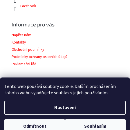
Facebook
Informace pro vás
Napište nám
Kontakty
Obchodní podmínky
Podmínky ochrany osobních údajů
Reklamační řád
Tento web používá soubory cookie. Dalším procházením
Facebook
tohoto webu vyjadřujete souhlas s jejich používáním.
Nastavení
Copyright 2026
Barvy-laky-prodej.cz
. Všechna
Vytvořil Shoptet
Odmítnout
Souhlasím
práva vyhrazena.