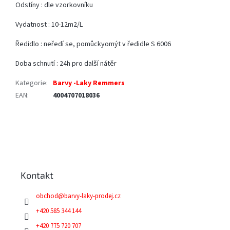
Odstíny : dle vzorkovníku
Vydatnost : 10-12m2/L
Ředidlo : neředí se, pomůckyomýt v ředidle S 6006
Doba schnutí : 24h pro další nátěr
Kategorie
:
Barvy -Laky Remmers
EAN
:
4004707018036
Z
á
p
a
Kontakt
t
í
obchod
@
barvy-laky-prodej.cz
+420 585 344 144
+420 775 720 707