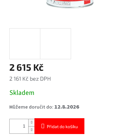
2 615 Kč
2 161 Kč bez DPH
Měrná
Skladem
cena:
12.8.2026
Můžeme doručit do:
Přidat do košíku