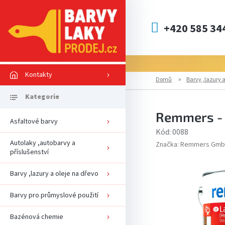
Přejít
na
obsah
+420 585 34
Kontakty
Domů
Barvy ,lazury a
Remmers -
Asfaltové barvy
Kód:
0088
Autolaky ,autobarvy a
Značka:
Remmers Gmb
příslušenství
Barvy ,lazury a oleje na dřevo
Barvy pro průmyslové použití
Bazénová chemie