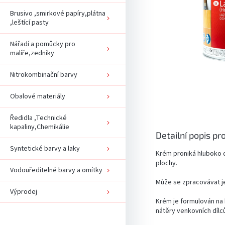
Brusivo ,smirkové papíry,plátna
,leštící pasty
Nářadí a pomůcky pro
malíře,zedníky
Nitrokombinační barvy
Obalové materiály
Ředidla ,Technické
kapaliny,Chemikálie
Detailní popis pr
Syntetické barvy a laky
Krém proniká hluboko d
plochy.
Vodouředitelné barvy a omítky
Může se zpracovávat j
Výprodej
Krém je formulován na 
nátěry venkovních dílců