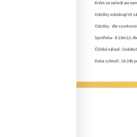
Krém se neředí ani nemí
Odstíny odolávají UV zá
Odstíny : dle vzorkovn
Spotřeba : 8-10m2/L dl
Čištění nářadí : ředidlo
Doba schnutí : 16-24h p
Z
á
p
a
t
í