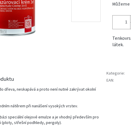
Můžeme d
Tenkovrst
látek.
Kategorie
:
oduktu
EAN
:
o dřeva, neskapává a proto není nutné zakrývat okolní
edním nátěrem při nanášení vysokých vrstev.
bázi speciální olejové emulze a je vhodný především pro
 (ploty, střešní podhledy, pergoly).