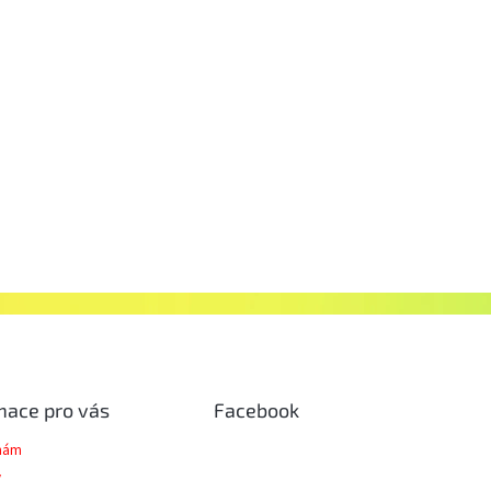
mace pro vás
Facebook
 nám
y