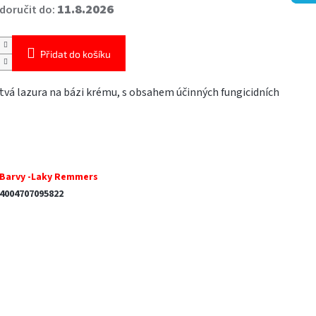
11.8.2026
oručit do:
Přidat do košíku
vá lazura na bázi krému, s obsahem účinných fungicidních
Barvy -Laky Remmers
4004707095822