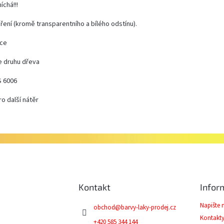
chá!!!
ření (kromě transparentního a bílého odstínu).
ice
e druhu dřeva
S 6006
ro další nátěr
Kontakt
Infor
Napište
obchod
@
barvy-laky-prodej.cz
Kontakt
+420 585 344 144