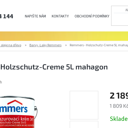
4 144
NAPIŠTE NÁM
KONTAKTY
OBCHODNÍ PODMÍNKY
PODMÍN
 oleje na dřevo
Barvy -Laky Remmers
Remmers - Holzschutz-Creme 5L maha
 Holzschutz-Creme 5L mahagon
h
2 18
1 809 K
Měrná
Sklad
cena: