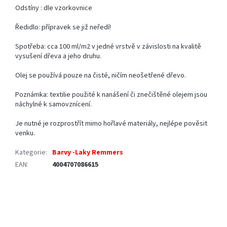
Odstíny : dle vzorkovnice
Ředidlo: přípravek se již neředí!
Spotřeba: cca 100 ml/m2 v jedné vrstvě v závislosti na kvalitě
vysušení dřeva a jeho druhu.
Olej se používá pouze na čisté, ničím neošetřené dřevo.
Poznámka: textilie použité k nanášení či znečištěné olejem jsou
náchylné k samovznícení.
Je nutné je rozprostřít mimo hořlavé materiály, nejlépe pověsit
venku.
Kategorie
:
Barvy -Laky Remmers
EAN
:
4004707086615
Z
á
p