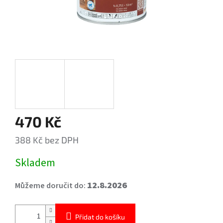
470 Kč
388 Kč bez DPH
Měrná
Skladem
cena:
12.8.2026
Můžeme doručit do:
Přidat do košíku