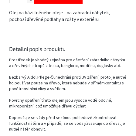
Olej na bázi lněného oleje - na zahradní nábytek,
pochozí dřevěné podlahy a rošty v exteriéru.
Detailní popis produktu
Prostředek je vhodný zejména pro ošetření zahradního nábytku
a dřevěných stropů z teaku, bangkirai, modřínu, duglasky atd.
Bezbarvý Aidol Pflege-Öl nechrání proti UV záření, proto je nutné
ho používat pouze na dřevo, které nebude v přímémkontaktu s
povětrnostními vlivy a světlem.
Povrchy opatření tímto olejem jsou vysoce vodě odolné,
mikroporézní, což umožňuje dřevu dýchat.
Doporučuje se vždy před sezónou pohledově zkontrolovat
funkčnost nátěru a v případě, že se voda jižvsakuje do dřeva, je
nutné nátěr obnovit.