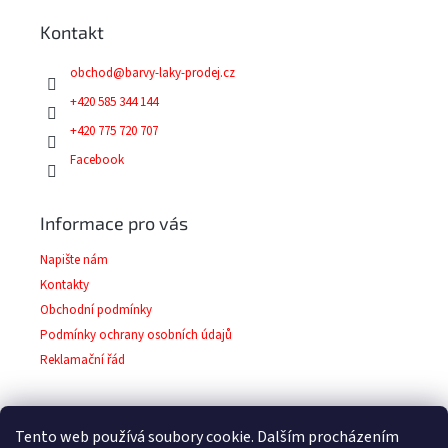
a
Kontakt
t
í
obchod
@
barvy-laky-prodej.cz
+420 585 344 144
+420 775 720 707
Facebook
Informace pro vás
Napište nám
Kontakty
Obchodní podmínky
Podmínky ochrany osobních údajů
Reklamační řád
Tento web používá soubory cookie. Dalším procházením
Facebook