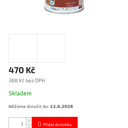
470 Kč
388 Kč bez DPH
Měrná
Skladem
cena:
12.8.2026
Můžeme doručit do:
Přidat do košíku