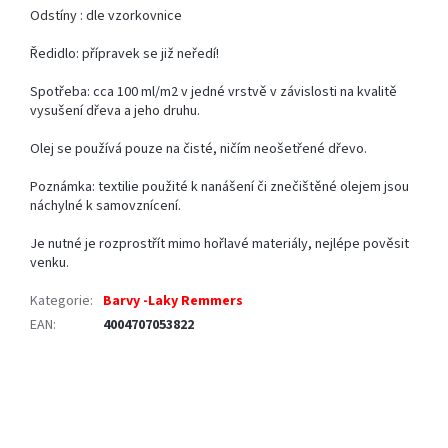
Odstíny : dle vzorkovnice
Ředidlo: přípravek se již neředí!
Spotřeba: cca 100 ml/m2 v jedné vrstvě v závislosti na kvalitě
vysušení dřeva a jeho druhu.
Olej se používá pouze na čisté, ničím neošetřené dřevo.
Poznámka: textilie použité k nanášení či znečištěné olejem jsou
náchylné k samovznícení.
Je nutné je rozprostřít mimo hořlavé materiály, nejlépe pověsit
venku.
Kategorie
:
Barvy -Laky Remmers
EAN
:
4004707053822
Z
á
p