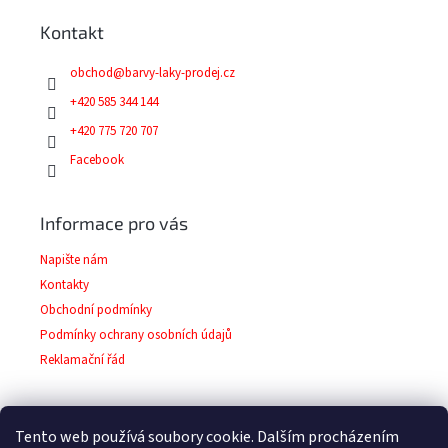
a
Kontakt
t
í
obchod
@
barvy-laky-prodej.cz
+420 585 344 144
+420 775 720 707
Facebook
Informace pro vás
Napište nám
Kontakty
Obchodní podmínky
Podmínky ochrany osobních údajů
Reklamační řád
Tento web používá soubory cookie. Dalším procházením
Facebook