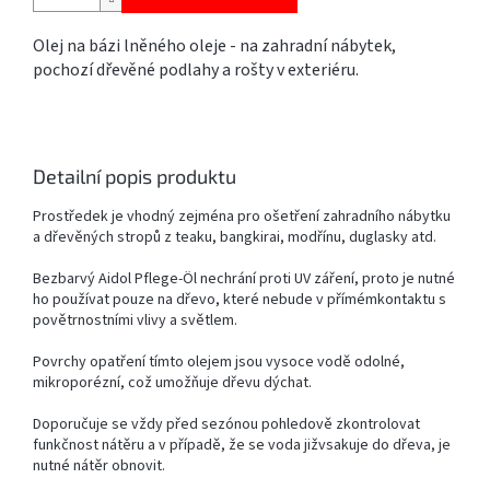
Olej na bázi lněného oleje - na zahradní nábytek,
pochozí dřevěné podlahy a rošty v exteriéru.
Detailní popis produktu
Prostředek je vhodný zejména pro ošetření zahradního nábytku
a dřevěných stropů z teaku, bangkirai, modřínu, duglasky atd.
Bezbarvý Aidol Pflege-Öl nechrání proti UV záření, proto je nutné
ho používat pouze na dřevo, které nebude v přímémkontaktu s
povětrnostními vlivy a světlem.
Povrchy opatření tímto olejem jsou vysoce vodě odolné,
mikroporézní, což umožňuje dřevu dýchat.
Doporučuje se vždy před sezónou pohledově zkontrolovat
funkčnost nátěru a v případě, že se voda jižvsakuje do dřeva, je
nutné nátěr obnovit.