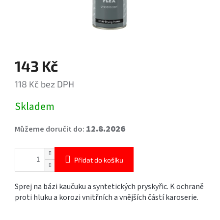
143 Kč
118 Kč bez DPH
Měrná
Skladem
cena:
12.8.2026
Můžeme doručit do:
Přidat do košíku
Sprej na bázi kaučuku a syntetických pryskyřic. K ochraně
proti hluku a korozi vnitřních a vnějších částí karoserie.