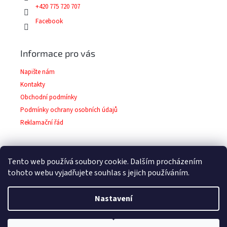
+420 775 720 707
Facebook
Informace pro vás
Napište nám
Kontakty
Obchodní podmínky
Podmínky ochrany osobních údajů
Reklamační řád
Tento web používá soubory cookie. Dalším procházením
Facebook
tohoto webu vyjadřujete souhlas s jejich používáním.
Nastavení
Copyright 2026
Barvy-laky-prodej.cz
. Všechna