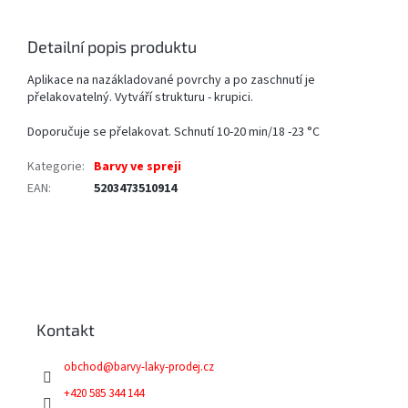
Detailní popis produktu
Aplikace na nazákladované povrchy a po zaschnutí je
přelakovatelný. Vytváří strukturu - krupici.
Doporučuje se přelakovat. Schnutí 10-20 min/18 -23 °C
Kategorie
:
Barvy ve spreji
EAN
:
5203473510914
Z
á
p
a
Kontakt
t
í
obchod
@
barvy-laky-prodej.cz
+420 585 344 144