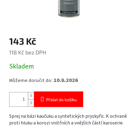
143 Kč
118 Kč bez DPH
Měrná
Skladem
cena:
10.8.2026
Můžeme doručit do:
Přidat do košíku
Sprej na bázi kaučuku a syntetických pryskyřic. K ochraně
proti hluku a korozi vnitřních a vnějších částí karoserie.