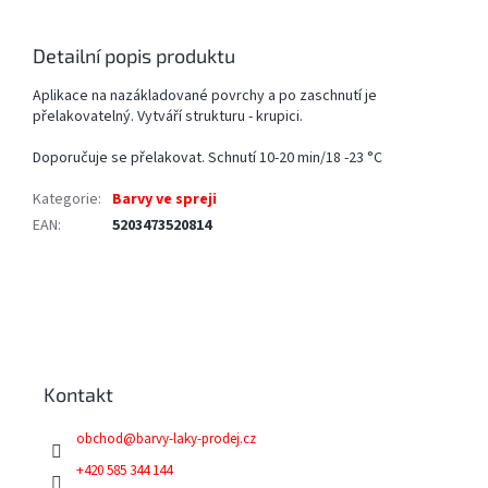
Detailní popis produktu
Aplikace na nazákladované povrchy a po zaschnutí je
přelakovatelný. Vytváří strukturu - krupici.
Doporučuje se přelakovat. Schnutí 10-20 min/18 -23 °C
Kategorie
:
Barvy ve spreji
EAN
:
5203473520814
Z
á
p
a
Kontakt
t
í
obchod
@
barvy-laky-prodej.cz
+420 585 344 144