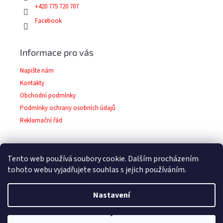
+420 775 720 707
Facebook
Informace pro vás
Napište nám
Kontakty
Obchodní podmínky
Podmínky ochrany osobních údajů
Reklamační řád
Tento web používá soubory cookie. Dalším procházením
Facebook
tohoto webu vyjadřujete souhlas s jejich používáním.
Nastavení
Copyright 2026
Barvy-laky-prodej.cz
. Všechna