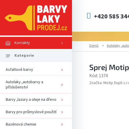
Přejít
na
obsah
+420 585 34
Kontakty
Domů
Autolaky ,auto
Sprej Moti
Asfaltové barvy
Kód:
1374
Autolaky ,autobarvy a
Značka:
Motip Dupli s.r.
příslušenství
Barvy ,lazury a oleje na dřevo
Barvy pro průmyslové použití
Bazénová chemie