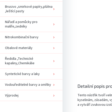
Brusivo ,smirkové papíry,plátna
,leštící pasty
Nářadí a pomůcky pro
malíře,zedníky
Nitrokombinační barvy
Obalové materiály
Ředidla ,Technické
kapaliny,Chemikálie
Syntetické barvy a laky
Vodouředitelné barvy a omítky
Detailní popis pr
Tento nástřik tvoří velm
Výprodej
kyselinám, zásadám, vy
a vytváří zvukovou izol