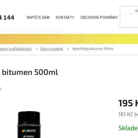
4 144
NAPIŠTE NÁM
KONTAKTY
OBCHODNÍ PODMÍNKY
PODMÍN
barvy a příslušenství
Barvy ve spreji
Sprej Motip bitumen 500ml
p bitumen 500ml
o.
195 
161 Kč 
Měrná
Sklad
cena: