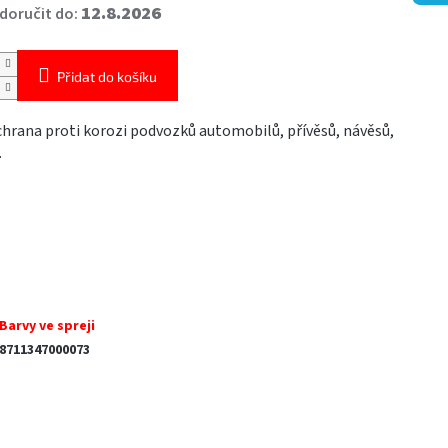
12.8.2026
oručit do:
Přidat do košíku
chrana proti korozi podvozků automobilů, přívěsů, návěsů,
.
Barvy ve spreji
8711347000073