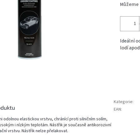
Můžeme d
Ideální o
lodí apod
Kategorie
:
oduktu
EAN
:
i odolnou elastickou vrstvu, chránící proti silničním solím,
sokým i nízkým teplotám. Nástřik je současně antikorozivní
ační vrstvu. Nástřik nelze přelakovat.