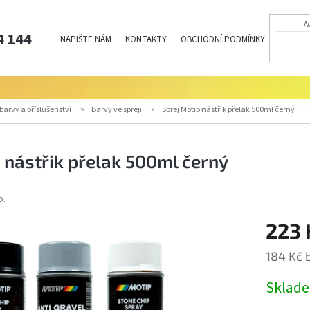
4 144
NAPIŠTE NÁM
KONTAKTY
OBCHODNÍ PODMÍNKY
PODMÍN
barvy a příslušenství
Barvy ve spreji
Sprej Motip nástřik přelak 500ml černý
 nástřik přelak 500ml černý
o.
223 
184 Kč 
Měrná
Sklad
cena: