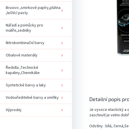
Brusivo ,smirkové papíry,plátna
,leštící pasty
Nářadí a pomůcky pro
malíře,zedníky
Nitrokombinační barvy
Obalové materiály
Ředidla ,Technické
kapaliny,Chemikálie
Syntetické barvy a laky
Vodouředitelné barvy a omítky
Detailní popis pr
Je vysoce elastický a 
Výprodej
zaschnutí je velmi dob
Odstíny : bílá, černá,š