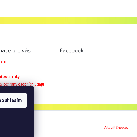
mace pro vás
Facebook
 nám
y
í podmínky
y ochrany osobních údajů
ční řád
Souhlasím
Vytvořil Shoptet