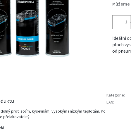
Můžeme d
Ideální o
ploch vy
od pneum
Kategorie
:
oduktu
EAN
:
odolný proti solím, kyselinám, vysokým i nízkým teplotám. Po
ře přelakovatelný.
edá