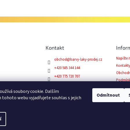
Kontakt
Infor
Napište
obchod
@
barvy-laky-prodej.cz
Kontakt
+420 585 344 144
Obchodn
+420 775 720 707
Podmínk
Facebook
Reklama
užívá soubory cookie. Dalším
Odmítnout
tohoto webu vyjadřujete souhlas s jejich
-prodej.cz
. Všechna práva vyhrazena.
í