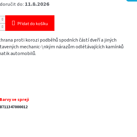
11.8.2026
oručit do:
Přidat do košíku
chrana proti korozi podběhů spodních částí dveří a jiných
stavených mechanic-\nkým nárazům odlétávajících kamínků
atik automobilů.
Barvy ve spreji
8711347000012