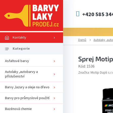
Přejít
na
obsah
+420 585 34
Kontakty
Domů
Autolaky ,auto
Sprej Motip
Asfaltové barvy
Kód:
1536
Autolaky ,autobarvy a
Značka:
Motip Dupli s.r.
příslušenství
Barvy ,lazury a oleje na dřevo
Barvy pro průmyslové použití
Bazénová chemie