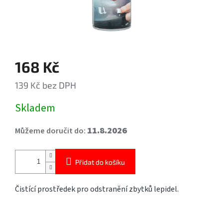
168 Kč
139 Kč bez DPH
Měrná
Skladem
cena:
11.8.2026
Můžeme doručit do:
Přidat do košíku
Čistící prostředek pro odstranění zbytků lepidel.