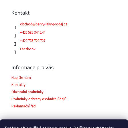
p
a
Kontakt
t
í
obchod
@
barvy-laky-prodej.cz
+420 585 344 144
+420 775 720 707
Facebook
Informace pro vás
Napište nám
Kontakty
Obchodní podmínky
Podmínky ochrany osobních údajů
Reklamační řád