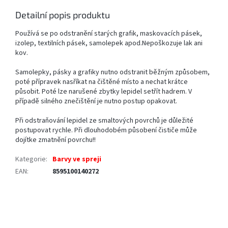
Detailní popis produktu
Používá se po odstranění starých grafik, maskovacích pásek,
izolep, textilních pásek, samolepek apod.Nepoškozuje lak ani
kov.
Samolepky, pásky a grafiky nutno odstranit běžným způsobem,
poté přípravek nasříkat na čištěné místo a nechat krátce
působit. Poté lze narušené zbytky lepidel setřít hadrem. V
případě silného znečištění je nutno postup opakovat.
Při odstraňování lepidel ze smaltových povrchů je důležité
postupovat rychle. Při dlouhodobém působení čističe může
dojítke zmatnění povrchu!!
Kategorie
:
Barvy ve spreji
EAN
:
8595100140272
Z
á