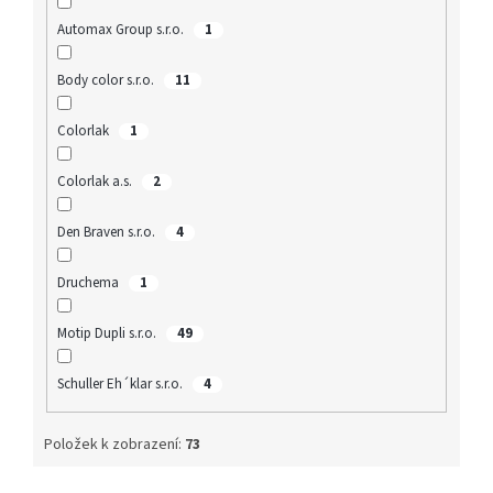
Automax Group s.r.o.
1
Body color s.r.o.
11
Colorlak
1
Colorlak a.s.
2
Den Braven s.r.o.
4
Druchema
1
Motip Dupli s.r.o.
49
Schuller Eh´klar s.r.o.
4
Položek k zobrazení:
73