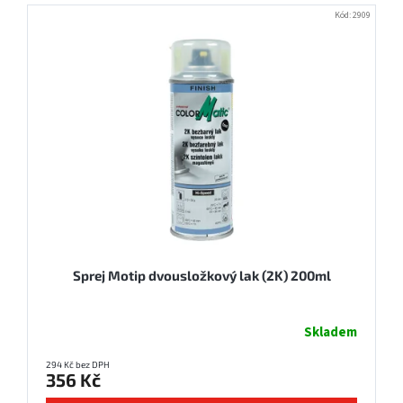
V
Kód:
2909
ý
p
i
s
p
r
o
d
u
k
t
ů
Sprej Motip dvousložkový lak (2K) 200ml
Skladem
294 Kč bez DPH
356 Kč