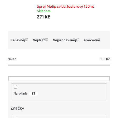
Sprej Motip svítící fosforový 150ml
Skladem
271 Kč
Ř
a
Nejlevnější
Nejdražší
Nejprodávanější
Abecedně
z
e
n
94
Kč
356
Kč
í
p
r
o
d
u
Na skladě
73
k
t
Značky
ů