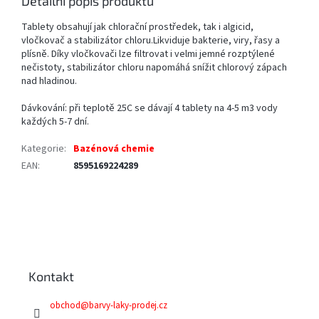
Detailní popis produktu
Tablety obsahují jak chlorační prostředek, tak i algicid,
vločkovač a stabilizátor chloru.Likviduje bakterie, viry, řasy a
plísně. Díky vločkovači lze filtrovat i velmi jemné rozptýlené
nečistoty, stabilizátor chloru napomáhá snížit chlorový zápach
nad hladinou.
Dávkování: při teplotě 25C se dávají 4 tablety na 4-5 m3 vody
každých 5-7 dní.
Kategorie
:
Bazénová chemie
EAN
:
8595169224289
Z
á
p
a
Kontakt
t
í
obchod
@
barvy-laky-prodej.cz