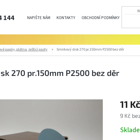
4 144
NAPIŠTE NÁM
KONTAKTY
OBCHODNÍ PODMÍNKY
PODMÍN
vé papíry,plátna ,leštící pasty
Smirkový disk 270 pr.150mm P2500 bez děr
isk 270 pr.150mm P2500 bez děr
11 K
9 Kč be
Měrná
Sklad
cena: