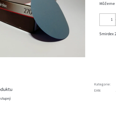
Můžeme d
Smirdex 
Kategorie
:
oduktu
EAN
:
ostupný