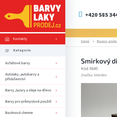
Přejít
na
obsah
+420 585 34
Kontakty
Domů
Brusivo ,smirko
Smirkový d
Asfaltové barvy
Kód:
0645
Autolaky ,autobarvy a
Značka:
Smirdex
příslušenství
Barvy ,lazury a oleje na dřevo
Barvy pro průmyslové použití
Bazénová chemie