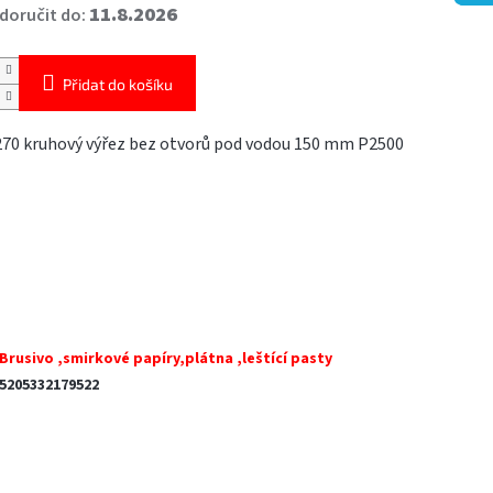
11.8.2026
oručit do:
Přidat do košíku
270 kruhový výřez bez otvorů pod vodou 150 mm P2500
Brusivo ,smirkové papíry,plátna ,leštící pasty
5205332179522