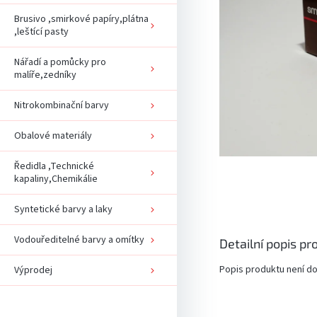
Brusivo ,smirkové papíry,plátna
,leštící pasty
Nářadí a pomůcky pro
malíře,zedníky
Nitrokombinační barvy
Obalové materiály
Ředidla ,Technické
kapaliny,Chemikálie
Syntetické barvy a laky
Vodouředitelné barvy a omítky
Detailní popis pr
Popis produktu není d
Výprodej