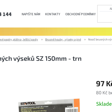
4 144
NAPIŠTE NÁM
KONTAKTY
OBCHODNÍ PODMÍNKY
PODMÍN
vé papíry,plátna ,leštící pasty
Brusné houby , výseky a jiné
Nosič brusných vý
ných výseků SZ 150mm - trn
97 K
80 Kč b
Měrná
Sklad
cena: