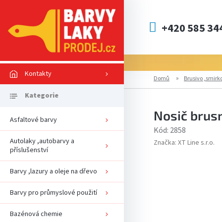
Přejít
na
obsah
+420 585 34
Kontakty
Domů
Brusivo ,smirko
Nosič brus
Asfaltové barvy
Kód:
2858
Autolaky ,autobarvy a
Značka:
XT Line s.r.o.
příslušenství
Barvy ,lazury a oleje na dřevo
Barvy pro průmyslové použití
Bazénová chemie