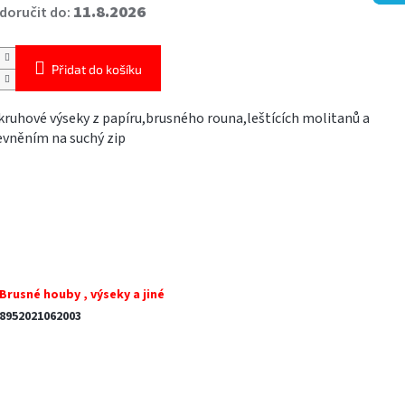
11.8.2026
oručit do:
Přidat do košíku
kruhové výseky z papíru,brusného rouna,leštících molitanů a
evněním na suchý zip
Brusné houby , výseky a jiné
8952021062003