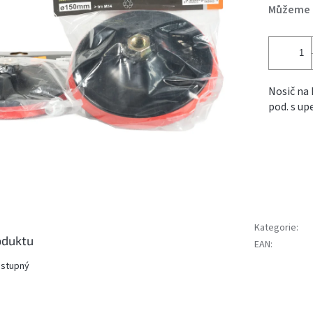
Můžeme d
Nosič na 
pod. s up
Kategorie
:
oduktu
EAN
:
ostupný