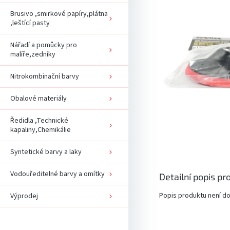
Brusivo ,smirkové papíry,plátna
,leštící pasty
Nářadí a pomůcky pro
malíře,zedníky
Nitrokombinační barvy
Obalové materiály
Ředidla ,Technické
kapaliny,Chemikálie
Syntetické barvy a laky
Vodouředitelné barvy a omítky
Detailní popis pr
Popis produktu není d
Výprodej