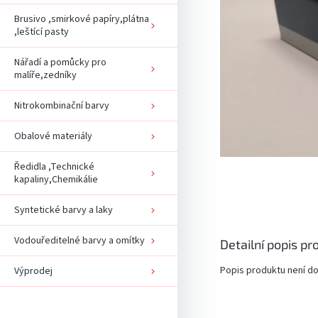
Brusivo ,smirkové papíry,plátna
,leštící pasty
Nářadí a pomůcky pro
malíře,zedníky
Nitrokombinační barvy
Obalové materiály
Ředidla ,Technické
kapaliny,Chemikálie
Syntetické barvy a laky
Vodouředitelné barvy a omítky
Detailní popis pr
Popis produktu není d
Výprodej