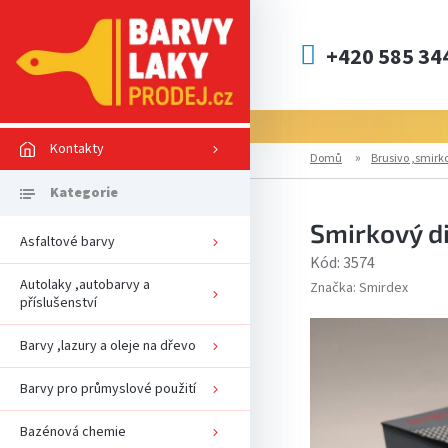
Přejít
na
obsah
+420 585 34
Kontakty
Domů
Brusivo ,smirko
Smirkový di
Asfaltové barvy
Kód:
3574
Autolaky ,autobarvy a
Značka:
Smirdex
příslušenství
Barvy ,lazury a oleje na dřevo
Barvy pro průmyslové použití
Bazénová chemie