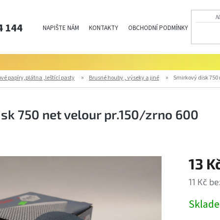
4 144
NAPIŠTE NÁM
KONTAKTY
OBCHODNÍ PODMÍNKY
PODMÍN
vé papíry,plátna ,leštící pasty
Brusné houby , výseky a jiné
Smirkový disk 750 
sk 750 net velour pr.150/zrno 600
13 K
11 Kč b
Měrná
Sklad
cena: