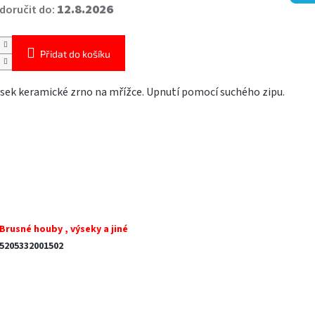
12.8.2026
oručit do:
Přidat do košíku
sek keramické zrno na mřížce. Upnutí pomocí suchého zipu.
Brusné houby , výseky a jiné
5205332001502