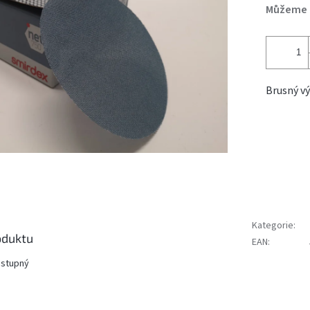
Můžeme d
Brusný vý
Kategorie
:
oduktu
EAN
:
ostupný