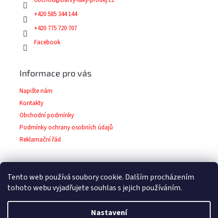
obchod
@
barvy-laky-prodej.cz
+420 585 344 144
+420 775 720 707
Facebook
Informace pro vás
Napište nám
Kontakty
Obchodní podmínky
Podmínky ochrany osobních údajů
Reklamační řád
Tento web používá soubory cookie. Dalším procházením
Facebook
tohoto webu vyjadřujete souhlas s jejich používáním.
Nastavení