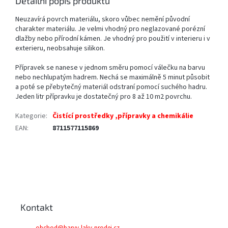
Detailní popis produktu
Neuzavírá povrch materiálu, skoro vůbec nemění původní
charakter materiálu. Je velmi vhodný pro neglazované porézní
dlažby nebo přírodní kámen. Je vhodný pro použití v interieru i v
exterieru, neobsahuje silikon.
Přípravek se nanese v jednom směru pomocí válečku na barvu
nebo nechlupatým hadrem. Nechá se maximálně 5 minut působit
a poté se přebytečný materiál odstraní pomocí suchého hadru.
Jeden litr přípravku je dostatečný pro 8 až 10 m2 povrchu.
Kategorie
:
Čistící prostředky ,přípravky a chemikálie
EAN
:
8711577115869
Z
á
p
a
Kontakt
t
í