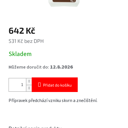
642 Kč
531 Kč bez DPH
Měrná
Skladem
cena:
12.8.2026
Můžeme doručit do:
Přidat do košíku
Přípravek předchází vzniku skvrn a znečištění.