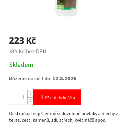
223 Kč
184 Kč bez DPH
Měrná
Skladem
cena:
12.8.2026
Můžeme doručit do:
Přidat do košíku
Odstraňuje nepříjemné šedozelené povlaky a mechy z
teras, cest, kamenů, zdí, střech, květináčů apod.