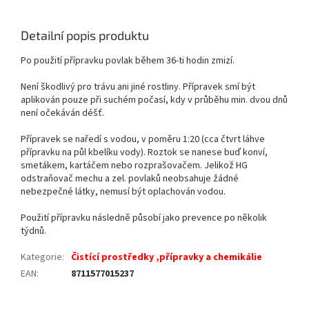
Detailní popis produktu
Po použití přípravku povlak během 36-ti hodin zmizí.
Není škodlivý pro trávu ani jiné rostliny. Přípravek smí být
aplikován pouze při suchém počasí, kdy v průběhu min. dvou dnů
není očekáván déšť.
Přípravek se naředí s vodou, v poměru 1:20 (cca čtvrt láhve
přípravku na půl kbelíku vody). Roztok se nanese buď konví,
smetákem, kartáčem nebo rozprašovačem. Jelikož HG
odstraňovač mechu a zel. povlaků neobsahuje žádné
nebezpečné látky, nemusí být oplachován vodou.
Použití přípravku následně působí jako prevence po několik
týdnů.
Kategorie
:
Čistící prostředky ,přípravky a chemikálie
EAN
:
8711577015237