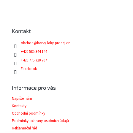
Z
á
p
a
Kontakt
t
í
obchod
@
barvy-laky-prodej.cz
+420 585 344 144
+420 775 720 707
Facebook
Informace pro vás
Napište nám
Kontakty
Obchodní podmínky
Podmínky ochrany osobních údajů
Reklamační řád