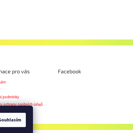
mace pro vás
Facebook
 nám
y
í podmínky
y ochrany osobních údajů
ční řád
Souhlasím