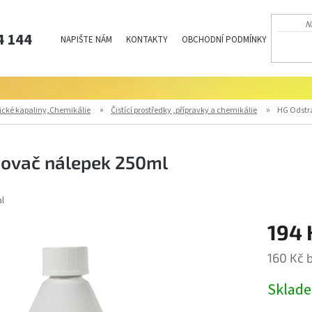
4 144
NAPIŠTE NÁM
KONTAKTY
OBCHODNÍ PODMÍNKY
PODMÍN
ické kapaliny,Chemikálie
Čistící prostředky ,přípravky a chemikálie
HG Odstr
ovač nálepek 250ml
al
194 
160 Kč 
Měrná
Sklad
cena: