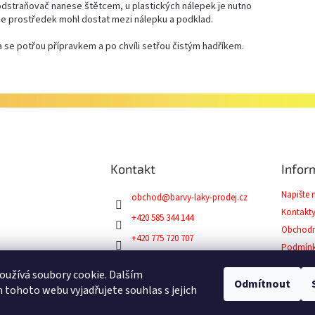
odstraňovač nanese štětcem, u plastických nálepek je nutno
 se prostředek mohl dostat mezi nálepku a podklad.
a se potřou přípravkem a po chvíli setřou čistým hadříkem.
Kontakt
Infor
Napište
obchod
@
barvy-laky-prodej.cz
Kontakt
+420 585 344 144
Obchodn
+420 775 720 707
Podmínk
Facebook
Reklama
užívá soubory cookie. Dalším
Odmítnout
tohoto webu vyjadřujete souhlas s jejich