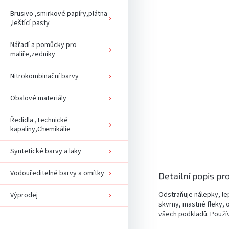
Brusivo ,smirkové papíry,plátna
,leštící pasty
Nářadí a pomůcky pro
malíře,zedníky
Nitrokombinační barvy
Obalové materiály
Ředidla ,Technické
kapaliny,Chemikálie
Syntetické barvy a laky
Vodouředitelné barvy a omítky
Detailní popis pr
Odstraňuje nálepky, lep
Výprodej
skvrny, mastné fleky, o
všech podkladů. Použí