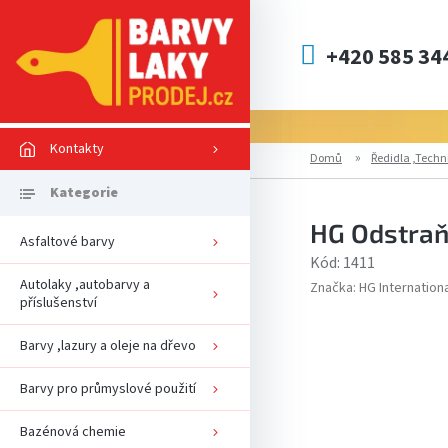
Přejít
na
obsah
+420 585 34
Kontakty
Domů
Ředidla ,Techn
HG Odstraň
Asfaltové barvy
Kód:
1411
Autolaky ,autobarvy a
Značka:
HG Internation
příslušenství
Barvy ,lazury a oleje na dřevo
Barvy pro průmyslové použití
Bazénová chemie