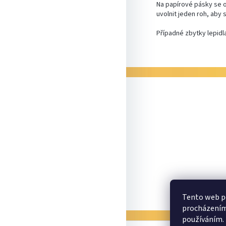
Na papírové pásky se 
uvolnit jeden roh, aby
Případné zbytky lepidl
Z
á
p
a
t
í
Tento web po
procházením 
používáním.