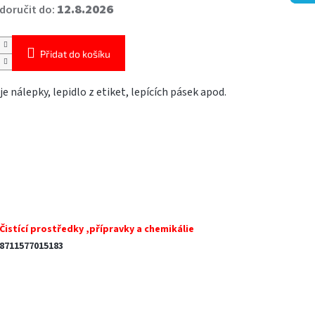
12.8.2026
oručit do:
Přidat do košíku
e nálepky, lepidlo z etiket, lepících pásek apod.
Čistící prostředky ,přípravky a chemikálie
8711577015183