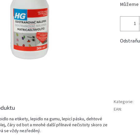
Můžeme d
Odstraňuj
Kategorie
:
oduktu
EAN
:
idlo na etikety, lepidlo na gumu, lepicí pásku, dehtové
lej, čáry od bot a mnohé další přilnavé nečistoty skoro ze
vá se vždy nezředěný.