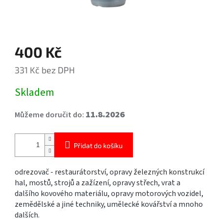
400 Kč
331 Kč bez DPH
Měrná
Skladem
cena:
11.8.2026
Můžeme doručit do:
Přidat do košíku
odrezovač - restaurátorství, opravy železných konstrukcí
hal, mostů, strojů a zažízení, opravy střech, vrat a
dalšího kovového materiálu, opravy motorových vozidel,
zemědělské a jiné techniky, umělecké kovářství a mnoho
dalších.