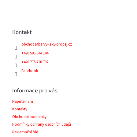
Z
á
p
a
Kontakt
t
í
obchod
@
barvy-laky-prodej.cz
+420 585 344 144
+420 775 720 707
Facebook
Informace pro vás
Napište nám
Kontakty
Obchodní podmínky
Podmínky ochrany osobních údajů
Reklamační řád