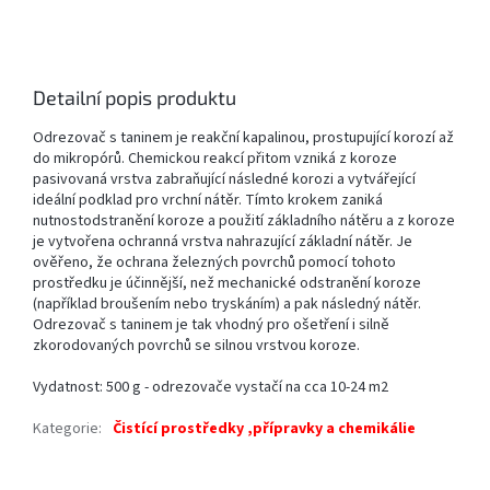
Detailní popis produktu
Odrezovač s taninem je reakční kapalinou, prostupující korozí až
do mikropórů. Chemickou reakcí přitom vzniká z koroze
pasivovaná vrstva zabraňující následné korozi a vytvářející
ideální podklad pro vrchní nátěr. Tímto krokem zaniká
nutnostodstranění koroze a použití základního nátěru a z koroze
je vytvořena ochranná vrstva nahrazující základní nátěr. Je
ověřeno, že ochrana železných povrchů pomocí tohoto
prostředku je účinnější, než mechanické odstranění koroze
(například broušením nebo tryskáním) a pak následný nátěr.
Odrezovač s taninem je tak vhodný pro ošetření i silně
zkorodovaných povrchů se silnou vrstvou koroze.
Vydatnost: 500 g - odrezovače vystačí na cca 10-24 m2
Kategorie
:
Čistící prostředky ,přípravky a chemikálie