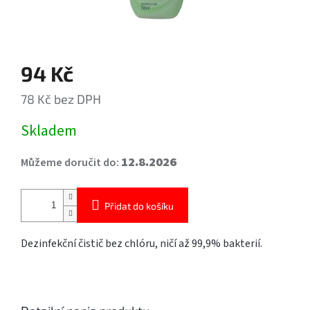
94 Kč
78 Kč bez DPH
Měrná
Skladem
cena:
12.8.2026
Můžeme doručit do:
Přidat do košíku
Dezinfekční čistič bez chlóru, ničí až 99,9% bakterií.