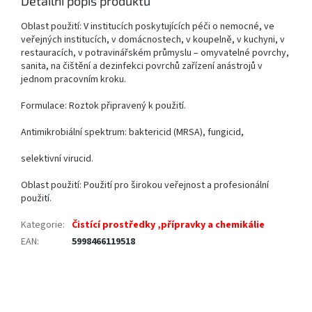
Detailní popis produktu
Oblast použití: V institucích poskytujících péči o nemocné, ve
veřejných institucích, v domácnostech, v koupelně, v kuchyni, v
restauracích, v potravinářském průmyslu – omyvatelné povrchy,
sanita, na čištění a dezinfekci povrchů zařízení anástrojů v
jednom pracovním kroku.
Formulace: Roztok připravený k použití.
Antimikrobiální spektrum: baktericid (MRSA), fungicid,
selektivní virucid.
Oblast použití: Použití pro širokou veřejnost a profesionální
použití.
Kategorie
:
Čistící prostředky ,přípravky a chemikálie
EAN
:
5998466119518
Z
á