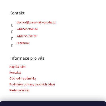
p
a
Kontakt
t
í
obchod
@
barvy-laky-prodej.cz
+420 585 344 144
+420 775 720 707
Facebook
Informace pro vás
Napište nám
Kontakty
Obchodní podmínky
Podmínky ochrany osobních údajů
Reklamační řád