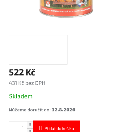
522 Kč
431 Kč bez DPH
Měrná
Skladem
cena:
12.8.2026
Můžeme doručit do:
Přidat do košíku