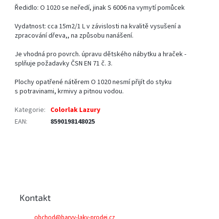
Ředidlo: O 1020 se neředí, jinak S 6006 na vymytí pomůcek
Vydatnost: cca 15m2/1 L v závislosti na kvalitě vysušení a
zpracování dřeva,, na způsobu nanášení.
Je vhodná pro povrch. úpravu dětského nábytku a hraček -
splňuje požadavky ČSN EN 71 č. 3.
Plochy opatřené nátěrem O 1020 nesmí přijít do styku
s potravinami, krmivy a pitnou vodou.
Kategorie
:
Colorlak Lazury
EAN
:
8590198148025
Z
á
p
a
Kontakt
t
í
obchod
@
barvy-laky-prodej.cz