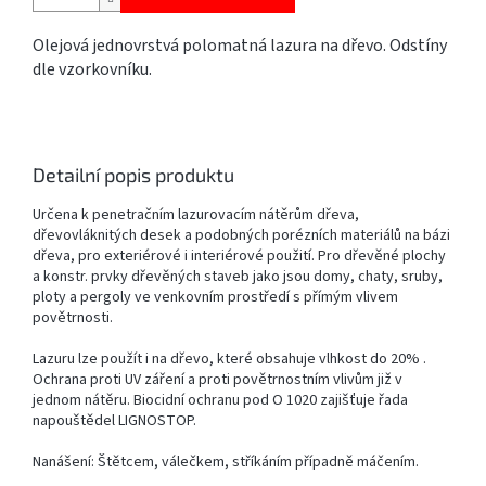
Olejová jednovrstvá polomatná lazura na dřevo. Odstíny
dle vzorkovníku.
Detailní popis produktu
Určena k penetračním lazurovacím nátěrům dřeva,
dřevovláknitých desek a podobných porézních materiálů na bázi
dřeva, pro exteriérové i interiérové použití. Pro dřevěné plochy
a konstr. prvky dřevěných staveb jako jsou domy, chaty, sruby,
ploty a pergoly ve venkovním prostředí s přímým vlivem
povětrnosti.
Lazuru lze použít i na dřevo, které obsahuje vlhkost do 20% .
Ochrana proti UV záření a proti povětrnostním vlivům již v
jednom nátěru. Biocidní ochranu pod O 1020 zajišťuje řada
napouštědel LIGNOSTOP.
Nanášení: Štětcem, válečkem, stříkáním případně máčením.