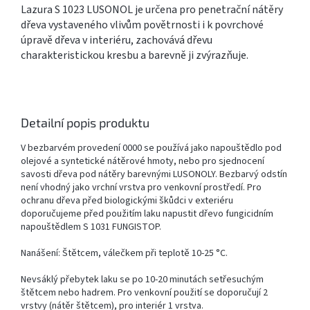
Lazura S 1023 LUSONOL je určena pro penetrační nátěry
dřeva vystaveného vlivům povětrnosti i k povrchové
úpravě dřeva v interiéru, zachovává dřevu
charakteristickou kresbu a barevně ji zvýrazňuje.
Detailní popis produktu
V bezbarvém provedení 0000 se používá jako napouštědlo pod
olejové a syntetické nátěrové hmoty, nebo pro sjednocení
savosti dřeva pod nátěry barevnými LUSONOLY. Bezbarvý odstín
není vhodný jako vrchní vrstva pro venkovní prostředí. Pro
ochranu dřeva před biologickými škůdci v exteriéru
doporučujeme před použitím laku napustit dřevo fungicidním
napouštědlem S 1031 FUNGISTOP.
Nanášení: Štětcem, válečkem při teplotě 10-25 °C.
Nevsáklý přebytek laku se po 10-20 minutách setřesuchým
štětcem nebo hadrem. Pro venkovní použití se doporučují 2
vrstvy (nátěr štětcem), pro interiér 1 vrstva.