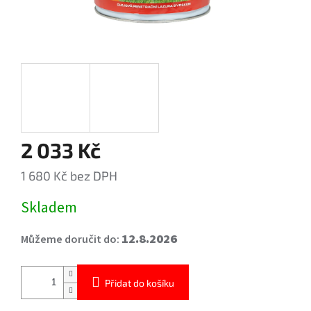
2 033 Kč
1 680 Kč bez DPH
Měrná
Skladem
cena:
12.8.2026
Můžeme doručit do:
Přidat do košíku