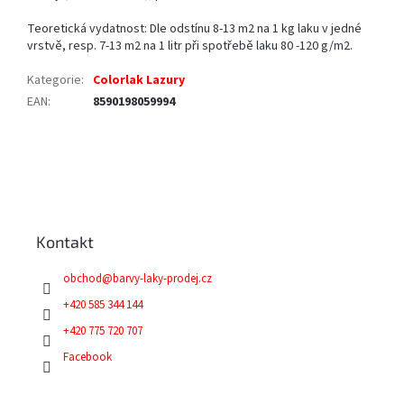
Teoretická vydatnost: Dle odstínu 8-13 m2 na 1 kg laku v jedné
vrstvě, resp. 7-13 m2 na 1 litr při spotřebě laku 80 -120 g/m2.
Kategorie
:
Colorlak Lazury
EAN
:
8590198059994
Z
á
p
a
Kontakt
t
í
obchod
@
barvy-laky-prodej.cz
+420 585 344 144
+420 775 720 707
Facebook