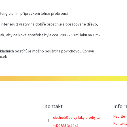
fungicidním přípravkem lehce přebrousí.
v interieru 2 vrstvy na dobře proschlé a opracované dřevo,
 tak, aby celková spotřeba byla cca. 200 - 250 ml laku na 1 m2
kladních odstínů je možno použít na povrchovou úpravu
aček
Kontakt
Infor
Napište
obchod
@
barvy-laky-prodej.cz
Kontakt
+420 585 344 144