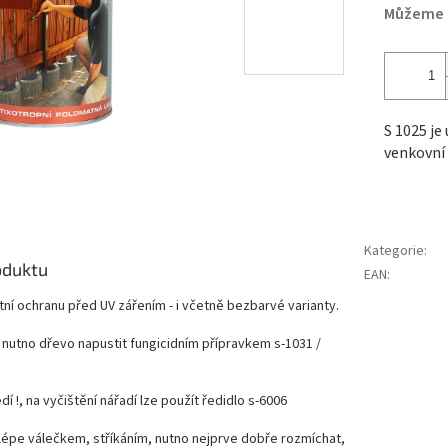
Můžeme d
S 1025 je
venkovní 
Kategorie
:
oduktu
EAN
:
tní ochranu před UV zářením - i včetně bezbarvé varianty.
e nutno dřevo napustit fungicidním přípravkem s-1031 /
í !, na vyčištění nářadí lze použít ředidlo s-6006
lépe válečkem, stříkáním, nutno nejprve dobře rozmíchat,