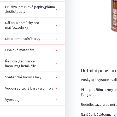
Brusivo ,smirkové papíry,plátna
,leštící pasty
Nářadí a pomůcky pro
malíře,zedníky
Nitrokombinační barvy
Obalové materiály
Ředidla ,Technické
kapaliny,Chemikálie
Detailní popis pr
Syntetické barvy a laky
Poskytuje vysoce kvali
Vodouředitelné barvy a omítky
Před použitím lazury j
Fungistop.
Výprodej
Ředidlo: Lazura se neřed
Nanášení: štětcem, nej