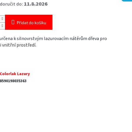
11.8.2026
oručit do:
Přidat do košíku
 určena k silnovrstvým lazurovacím nátěrům dřeva pro
i vnitřní prostředí.
Colorlak Lazury
8590198035363