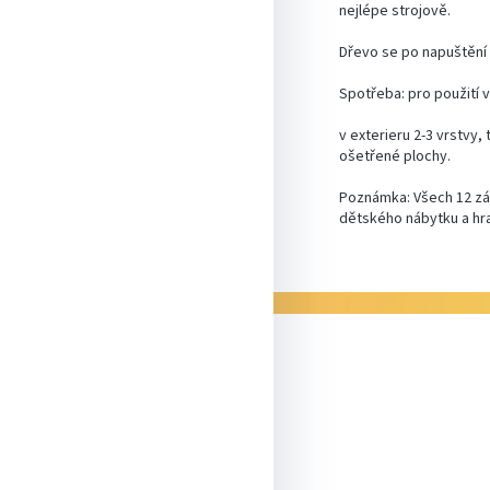
nejlépe strojově.
Dřevo se po napuštění 
Spotřeba: pro použití 
v exterieru 2-3 vrstvy,
ošetřené plochy.
Poznámka: Všech 12 zá
dětského nábytku a hr
Z
á
p
a
t
í