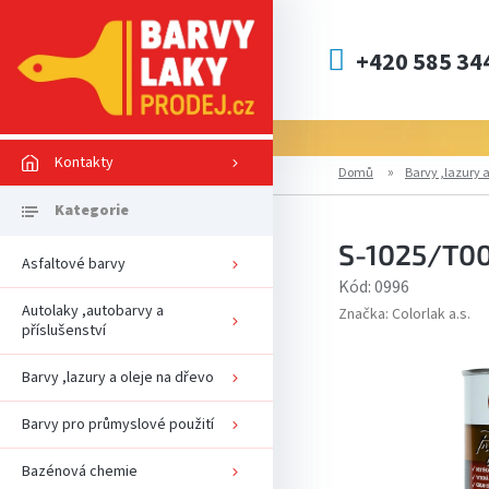
Přejít
na
obsah
+420 585 34
Kontakty
Domů
Barvy ,lazury a
S-1025/T00
Asfaltové barvy
Kód:
0996
Autolaky ,autobarvy a
Značka:
Colorlak a.s.
příslušenství
Barvy ,lazury a oleje na dřevo
Barvy pro průmyslové použití
Bazénová chemie