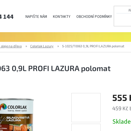
4 144
NAPIŠTE NÁM
KONTAKTY
OBCHODNÍ PODMÍNKY
PODMÍN
 oleje na dřevo
Colorlak Lazury
S-1025/T0063 0,9L PROFI LAZURA polomat
63 0,9L PROFI LAZURA polomat
555 
459 Kč 
Měrná
Sklad
cena: