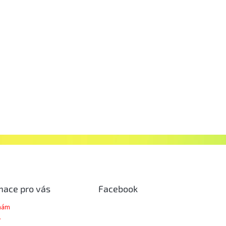
mace pro vás
Facebook
 nám
y