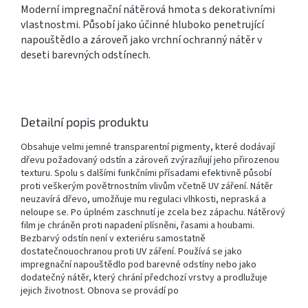
Moderní impregnační nátěrová hmota s dekorativními
vlastnostmi. Působí jako účinné hluboko penetrující
napouštědlo a zároveň jako vrchní ochranný nátěr v
deseti barevných odstínech.
Detailní popis produktu
Obsahuje velmi jemné transparentní pigmenty, které dodávají
dřevu požadovaný odstín a zároveň zvýrazňují jeho přirozenou
texturu. Spolu s dalšími funkčními přísadami efektivně působí
proti veškerým povětrnostním vlivům včetně UV záření. Nátěr
neuzavírá dřevo, umožňuje mu regulaci vlhkosti, nepraská a
neloupe se. Po úplném zaschnutí je zcela bez zápachu. Nátěrový
film je chráněn proti napadení plísněni, řasami a houbami.
Bezbarvý odstín není v exteriéru samostatně
dostatečnouochranou proti UV záření. Používá se jako
impregnační napouštědlo pod barevné odstíny nebo jako
dodatečný nátěr, který chrání předchozí vrstvy a prodlužuje
jejich životnost. Obnova se provádí po