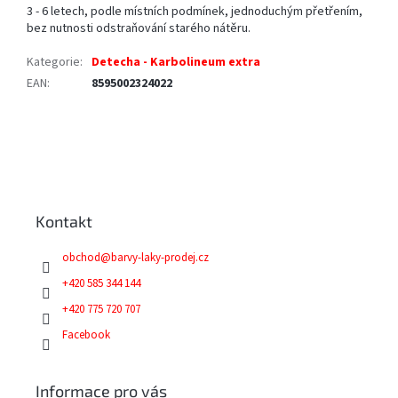
3 - 6 letech, podle místních podmínek, jednoduchým přetřením,
bez nutnosti odstraňování starého nátěru.
Kategorie
:
Detecha - Karbolineum extra
EAN
:
8595002324022
Z
á
p
a
Kontakt
t
í
obchod
@
barvy-laky-prodej.cz
+420 585 344 144
+420 775 720 707
Facebook
Informace pro vás