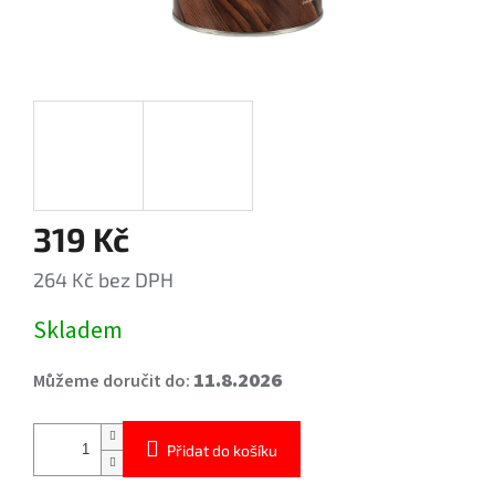
319 Kč
264 Kč bez DPH
Měrná
Skladem
cena:
11.8.2026
Můžeme doručit do:
Přidat do košíku