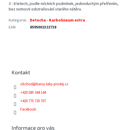
3 - 6 letech, podle místních podmínek, jednoduchým přetřením,
bez nutnosti odstraňování starého nátěru.
Kategorie
:
Detecha - Karbolineum extra
EAN
:
8595002322738
Z
á
p
a
Kontakt
t
í
obchod
@
barvy-laky-prodej.cz
+420 585 344 144
+420 775 720 707
Facebook
Informace pro vás