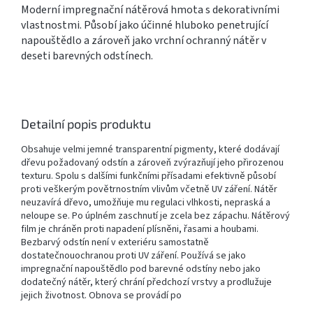
Moderní impregnační nátěrová hmota s dekorativními
vlastnostmi. Působí jako účinné hluboko penetrující
napouštědlo a zároveň jako vrchní ochranný nátěr v
deseti barevných odstínech.
Detailní popis produktu
Obsahuje velmi jemné transparentní pigmenty, které dodávají
dřevu požadovaný odstín a zároveň zvýrazňují jeho přirozenou
texturu. Spolu s dalšími funkčními přísadami efektivně působí
proti veškerým povětrnostním vlivům včetně UV záření. Nátěr
neuzavírá dřevo, umožňuje mu regulaci vlhkosti, nepraská a
neloupe se. Po úplném zaschnutí je zcela bez zápachu. Nátěrový
film je chráněn proti napadení plísněni, řasami a houbami.
Bezbarvý odstín není v exteriéru samostatně
dostatečnouochranou proti UV záření. Používá se jako
impregnační napouštědlo pod barevné odstíny nebo jako
dodatečný nátěr, který chrání předchozí vrstvy a prodlužuje
jejich životnost. Obnova se provádí po