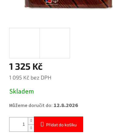
1 325 Kč
1 095 Kč bez DPH
Měrná
Skladem
cena:
12.8.2026
Můžeme doručit do:
Přidat do košíku