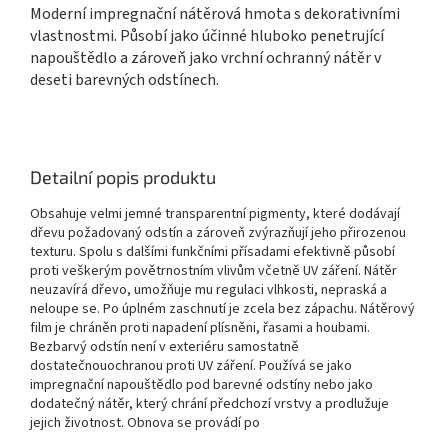
Moderní impregnační nátěrová hmota s dekorativními
vlastnostmi. Působí jako účinné hluboko penetrující
napouštědlo a zároveň jako vrchní ochranný nátěr v
deseti barevných odstínech.
Detailní popis produktu
Obsahuje velmi jemné transparentní pigmenty, které dodávají
dřevu požadovaný odstín a zároveň zvýrazňují jeho přirozenou
texturu. Spolu s dalšími funkčními přísadami efektivně působí
proti veškerým povětrnostním vlivům včetně UV záření. Nátěr
neuzavírá dřevo, umožňuje mu regulaci vlhkosti, nepraská a
neloupe se. Po úplném zaschnutí je zcela bez zápachu. Nátěrový
film je chráněn proti napadení plísněni, řasami a houbami.
Bezbarvý odstín není v exteriéru samostatně
dostatečnouochranou proti UV záření. Používá se jako
impregnační napouštědlo pod barevné odstíny nebo jako
dodatečný nátěr, který chrání předchozí vrstvy a prodlužuje
jejich životnost. Obnova se provádí po