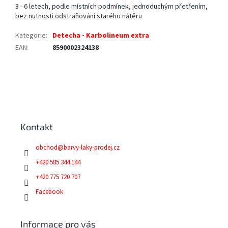
3 - 6 letech, podle místních podmínek, jednoduchým přetřením,
bez nutnosti odstraňování starého nátěru
Kategorie
:
Detecha - Karbolineum extra
EAN
:
8590002324138
Z
á
p
a
Kontakt
t
í
obchod
@
barvy-laky-prodej.cz
+420 585 344 144
+420 775 720 707
Facebook
Informace pro vás