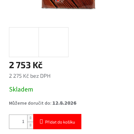
2 753 Kč
2 275 Kč bez DPH
Měrná
Skladem
cena:
12.8.2026
Můžeme doručit do:
Přidat do košíku