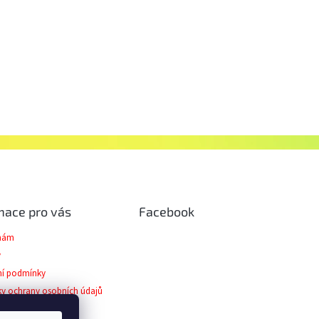
mace pro vás
Facebook
 nám
y
í podmínky
y ochrany osobních údajů
ční řád