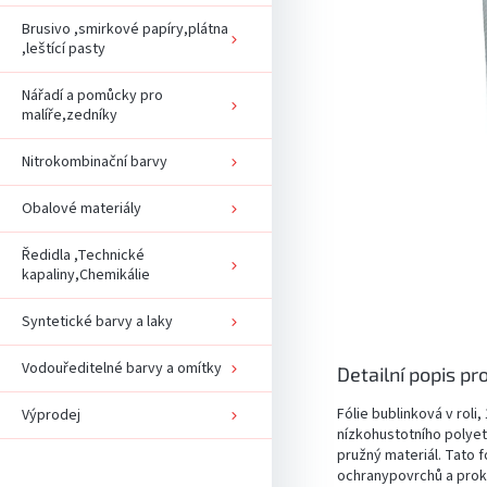
Brusivo ,smirkové papíry,plátna
,leštící pasty
Nářadí a pomůcky pro
malíře,zedníky
Nitrokombinační barvy
Obalové materiály
Ředidla ,Technické
kapaliny,Chemikálie
Syntetické barvy a laky
Vodouředitelné barvy a omítky
Detailní popis pr
Fólie bublinková v roli
Výprodej
nízkohustotního polyet
pružný materiál. Tato f
ochranypovrchů a prokl