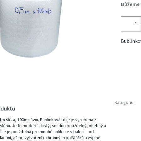
Můžeme d
Bublinkov
Kategorie
:
oduktu
, 1m šířka, 100m návin. Bublinková fólie je vyrobena z
ylénu. Je to moderní, čistý, snadno použitelný, ohebný a
ólie je použitelná pro mnohé aplikace v balení – od
ádání, až po vytváření ochranných polštářků a výplně