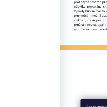
prázdných prostor, pro 
nábytku, porcelánu, sk
Výhody bublinkové fólie
průhledná – možná vizu
vlhkosti, chrání povrch
pružná a pevná, opakova
mm. Barva: transparentn
Z
á
p
a
t
í