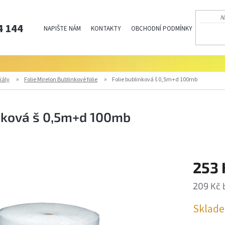
4 144
NAPIŠTE NÁM
KONTAKTY
OBCHODNÍ PODMÍNKY
PODMÍN
iály
Folie Mirelon Bublinkové folie
Folie bublinková š 0,5m+d 100mb
inková š 0,5m+d 100mb
253 
209 Kč 
Měrná
Sklade
cena: