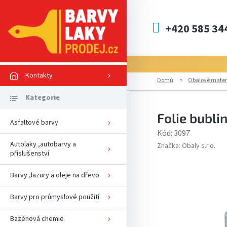
Přejít
na
obsah
+420 585 34
Kontakty
Domů
Obalové mater
Folie bubl
Asfaltové barvy
Kód:
3097
Autolaky ,autobarvy a
Značka:
Obaly s.r.o.
příslušenství
Barvy ,lazury a oleje na dřevo
Barvy pro průmyslové použití
Bazénová chemie