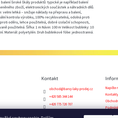
balení široké škály produktů: typické je například balení
leněného zboží, elektronických součástek a náhradních dílů.
: velmi lehká – snižuje náklady na přepravu a balení,
ální kontrola výrobku, 100% recyklovatelná, odolná proti
 proti oděru, lehce použitelná, dobré izolační schopnosti,
ně použitelná. Šířka: 1 m Návin: 100 m Velikost bublinky: 10
í. Materiál: polyetylén. Druh bublinkové fólie: jednostranná.
Kontakt
Infor
Napište
obchod
@
barvy-laky-prodej.cz
Kontakt
+420 585 344 144
Obchodn
+420 775 720 707
Podmínk
Facebook
Reklama