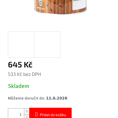
645 Kč
533 Kč bez DPH
Měrná
Skladem
cena:
11.8.2026
Můžeme doručit do:
Přidat do košíku