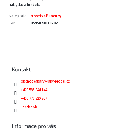
nábytku a hraček.
Kategorie
:
Hostivař Lazury
EAN
:
8595073018202
Z
á
p
a
Kontakt
t
í
obchod
@
barvy-laky-prodej.cz
+420 585 344 144
+420 775 720 707
Facebook
Informace pro vás