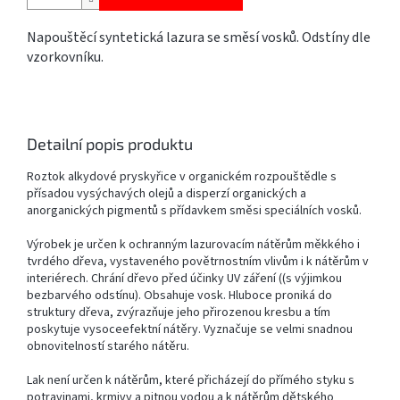
Napouštěcí syntetická lazura se směsí vosků. Odstíny dle
vzorkovníku.
Detailní popis produktu
Roztok alkydové pryskyřice v organickém rozpouštědle s
přísadou vysýchavých olejů a disperzí organických a
anorganických pigmentů s přídavkem směsi speciálních vosků.
Výrobek je určen k ochranným lazurovacím nátěrům měkkého i
tvrdého dřeva, vystaveného povětrnostním vlivům i k nátěrům v
interiérech. Chrání dřevo před účinky UV záření ((s výjimkou
bezbarvého odstínu). Obsahuje vosk. Hluboce proniká do
struktury dřeva, zvýrazňuje jeho přirozenou kresbu a tím
poskytuje vysoceefektní nátěry. Vyznačuje se velmi snadnou
obnovitelností starého nátěru.
Lak není určen k nátěrům, které přicházejí do přímého styku s
potravinami, krmivy a pitnou vodou a k nátěrům dětského