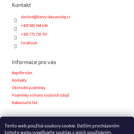
a
Kontakt
t
í
obchod
@
barvy-laky-prodej.cz
+420 585 344 144
+420 775 720 707
Facebook
Informace pro vás
Napište nám
Kontakty
Obchodní podmínky
Podmínky ochrany osobních údajů
Reklamační řád
Tento web používá soubory cookie. Dalším procházením
Facebook
tohoto webu vyjadřujete souhlas s jejich používáním.