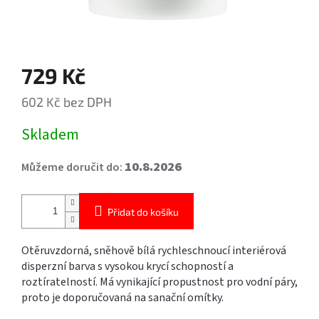
729 Kč
602 Kč bez DPH
Měrná
Skladem
cena:
10.8.2026
Můžeme doručit do:
Přidat do košíku
Otěruvzdorná, sněhově bílá rychleschnoucí interiérová
disperzní barva s vysokou krycí schopností a
roztíratelností. Má vynikající propustnost pro vodní páry,
proto je doporučovaná na sanační omítky.