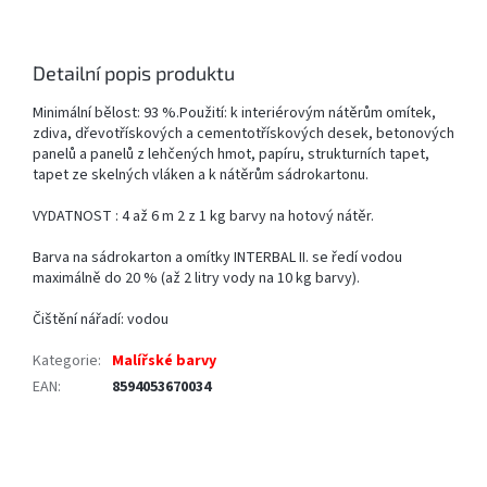
Detailní popis produktu
Minimální bělost: 93 %.Použití: k interiérovým nátěrům omítek,
zdiva, dřevotřískových a cementotřískových desek, betonových
panelů a panelů z lehčených hmot, papíru, strukturních tapet,
tapet ze skelných vláken a k nátěrům sádrokartonu.
VYDATNOST : 4 až 6 m 2 z 1 kg barvy na hotový nátěr.
Barva na sádrokarton a omítky INTERBAL II. se ředí vodou
maximálně do 20 % (až 2 litry vody na 10 kg barvy).
Čištění nářadí: vodou
Kategorie
:
Malířské barvy
EAN
:
8594053670034
Z