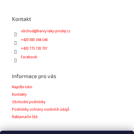
á
p
a
Kontakt
t
í
obchod
@
barvy-laky-prodej.cz
+420 585 344 144
+420 775 720 707
Facebook
Informace pro vás
Napište nám
Kontakty
Obchodní podmínky
Podmínky ochrany osobních údajů
Reklamační řád