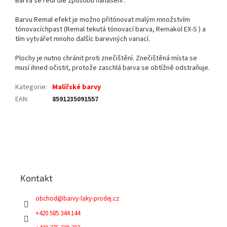
Barva se ředí dle způsobu nanášení .
Barvu Remal efekt je možno přitónovat malým množstvím
tónovacíchpast (Remal tekutá tónovací barva, Remakol EX-S ) a
tím vytvářet mnoho dalšíc barevných variací.
Plochy je nutno chránit proti znečištění. Znečištěná místa se
musí ihned očistit, protože zaschlá barva se obtížně odstraňuje.
Kategorie
:
Malířské barvy
EAN
:
8591235091557
Z
á
p
a
Kontakt
t
í
obchod
@
barvy-laky-prodej.cz
+420 585 344 144