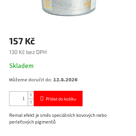
157 Kč
130 Kč bez DPH
Měrná
Skladem
cena:
12.8.2026
Můžeme doručit do:
Přidat do košíku
Remal efekt je směs speciálních kovových nebo
perleťových pigmentů