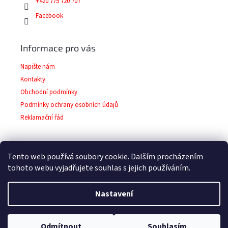
+420 775 720 707
Facebook
Informace pro vás
Napište nám
Kontakty
Obchodní podmínky
Podmínky ochrany osobních údajů
Reklamační řád
Tento web používá soubory cookie. Dalším procházením
Facebook
tohoto webu vyjadřujete souhlas s jejich používáním.
Nastavení
Copyright 2026
Barvy-laky-prodej.cz
. Všechna
Vytvořil Shoptet
Odmítnout
Souhlasím
práva vyhrazena.