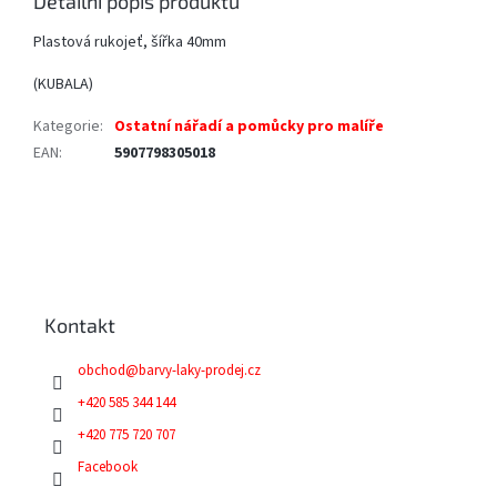
Detailní popis produktu
Plastová rukojeť, šířka 40mm
(KUBALA)
Kategorie
:
Ostatní nářadí a pomůcky pro malíře
EAN
:
5907798305018
Z
á
p
a
Kontakt
t
í
obchod
@
barvy-laky-prodej.cz
+420 585 344 144
+420 775 720 707
Facebook