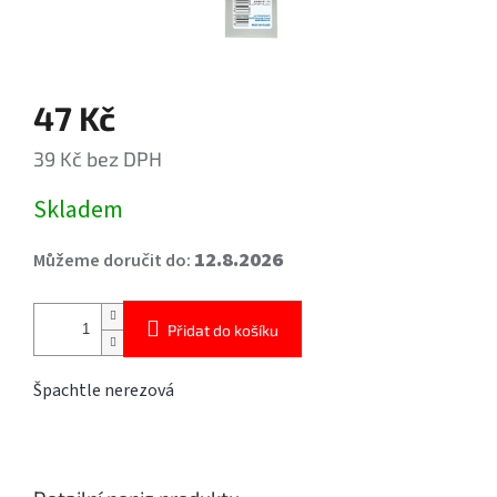
47 Kč
39 Kč bez DPH
Měrná
Skladem
cena:
12.8.2026
Můžeme doručit do:
Přidat do košíku
Špachtle nerezová