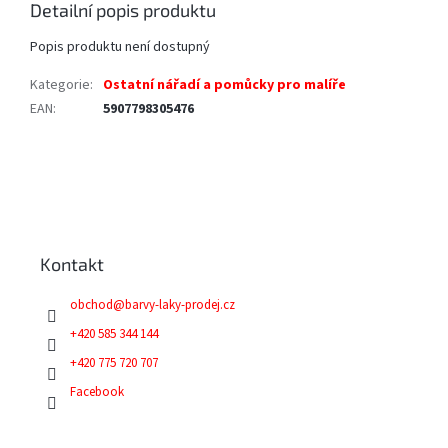
Detailní popis produktu
Popis produktu není dostupný
Kategorie
:
Ostatní nářadí a pomůcky pro malíře
EAN
:
5907798305476
Z
á
p
a
Kontakt
t
í
obchod
@
barvy-laky-prodej.cz
+420 585 344 144
+420 775 720 707
Facebook