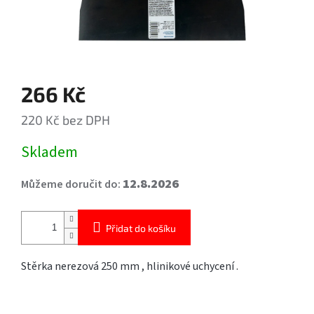
266 Kč
220 Kč bez DPH
Měrná
Skladem
cena:
12.8.2026
Můžeme doručit do:
Přidat do košíku
Stěrka nerezová 250 mm , hlinikové uchycení .