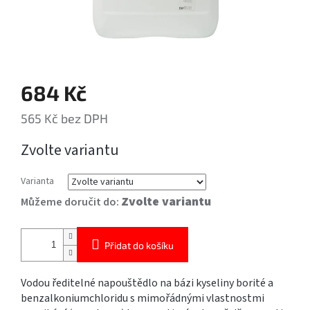
684 Kč
565 Kč bez DPH
Měrná
Zvolte variantu
cena:
Varianta
Zvolte variantu
Můžeme doručit do:
Přidat do košíku
Vodou ředitelné napouštědlo na bázi kyseliny borité a
benzalkoniumchloridu s mimořádnými vlastnostmi