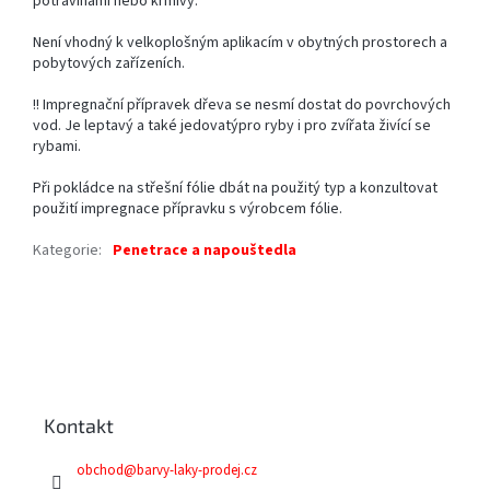
potravinami nebo krmivy.
Není vhodný k velkoplošným aplikacím v obytných prostorech a
pobytových zařízeních.
!! Impregnační přípravek dřeva se nesmí dostat do povrchových
vod. Je leptavý a také jedovatýpro ryby i pro zvířata živící se
rybami.
Při pokládce na střešní fólie dbát na použitý typ a konzultovat
použití impregnace přípravku s výrobcem fólie.
Kategorie
:
Penetrace a napouštedla
Z
á
p
a
Kontakt
t
í
obchod
@
barvy-laky-prodej.cz