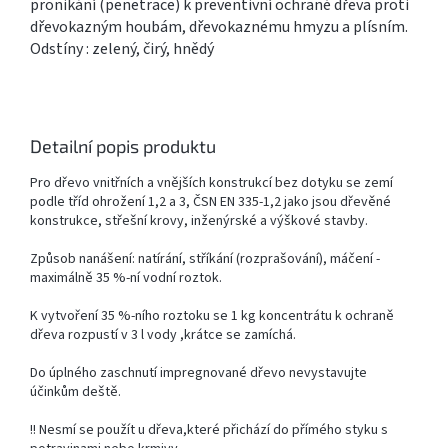
pronikání (penetrace) k preventivní ochraně dřeva proti
dřevokazným houbám, dřevokaznému hmyzu a plísním.
Odstíny : zelený, čirý, hnědý
Detailní popis produktu
Pro dřevo vnitřních a vnějších konstrukcí bez dotyku se zemí
podle tříd ohrožení 1,2 a 3, ČSN EN 335-1,2 jako jsou dřevěné
konstrukce, střešní krovy, inženýrské a výškové stavby.
Způsob nanášení: natírání, stříkání (rozprašování), máčení -
maximálně 35 %-ní vodní roztok.
K vytvoření 35 %-ního roztoku se 1 kg koncentrátu k ochraně
dřeva rozpustí v 3 l vody ,krátce se zamíchá.
Do úplného zaschnutí impregnované dřevo nevystavujte
účinkům deště.
!! Nesmí se použít u dřeva,které přichází do přímého styku s