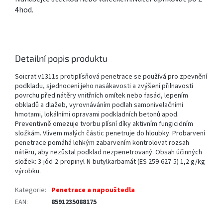
4hod.
Detailní popis produktu
Soicrat v1311s protiplísňová penetrace se používá pro zpevnění
podkladu, sjednocení jeho nasákavosti a zvýšení přilnavosti
povrchu před nátěry vnitřních omítek nebo fasád, lepením
obkladů a dlažeb, vyrovnáváním podlah samonivelačními
hmotami, lokálními opravami podkladních betonů apod.
Preventivně omezuje tvorbu plísní díky aktivním fungicidním
složkám. Vlivem malých částic penetruje do hloubky. Probarvení
penetrace pomáhá lehkým zabarvením kontrolovat rozsah
nátěru, aby nezůstal podklad nezpenetrovaný. Obsah účinných
složek: 3-jód-2-propinyl-N-butylkarbamát (ES 259-627-5) 1,2 g/kg
výrobku.
Kategorie
:
Penetrace a napouštedla
EAN
:
8591235088175