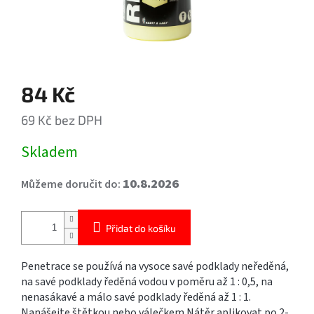
84 Kč
69 Kč bez DPH
Měrná
Skladem
cena:
10.8.2026
Můžeme doručit do:
Přidat do košíku
Penetrace se používá na vysoce savé podklady neředěná,
na savé podklady ředěná vodou v poměru až 1 : 0,5, na
nenasákavé a málo savé podklady ředěná až 1 : 1.
Nanášejte štětkou nebo válečkem.Nátěr aplikovat po 2-