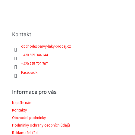
Z
á
p
a
Kontakt
t
í
obchod
@
barvy-laky-prodej.cz
+420 585 344 144
+420 775 720 707
Facebook
Informace pro vás
Napište nám
Kontakty
Obchodní podmínky
Podmínky ochrany osobních údajů
Reklamační řád