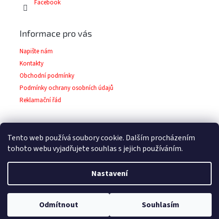
Facebook
Informace pro vás
Napište nám
Kontakty
Obchodní podmínky
Podmínky ochrany osobních údajů
Reklamační řád
Tento web používá soubory cookie. Dalším procházením
Facebook
tohoto webu vyjadřujete souhlas s jejich používáním.
Nastavení
Copyright 2026
Barvy-laky-prodej.cz
. Všechna
Vytvořil Shoptet
Odmítnout
Souhlasím
práva vyhrazena.