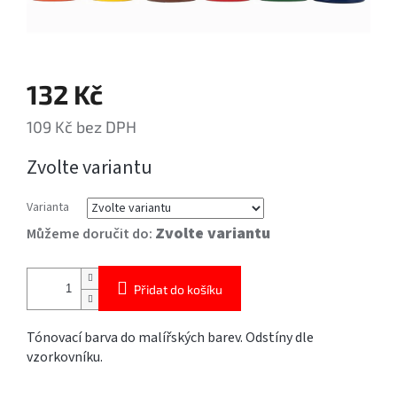
132 Kč
109 Kč bez DPH
Měrná
Zvolte variantu
cena:
Varianta
Zvolte variantu
Můžeme doručit do:
Přidat do košíku
Tónovací barva do malířských barev. Odstíny dle
vzorkovníku.