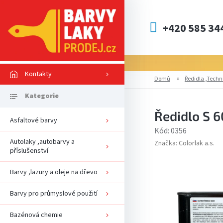
Přejít
na
obsah
+420 585 34
Kontakty
Domů
Ředidla ,Techn
Ředidlo S 6
Asfaltové barvy
Kód:
0356
Autolaky ,autobarvy a
Značka:
Colorlak a.s.
příslušenství
Barvy ,lazury a oleje na dřevo
Barvy pro průmyslové použití
Bazénová chemie