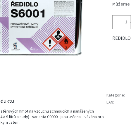
Můžeme d
ŘEDIDLO 
Kategorie
:
oduktu
EAN
:
 nátěrových hmot na vzduchu schnoucích a nanášených
(4 a 9 litrů a sudy) - varianta C0000 - jsou určena – vázána pro
ským listem.