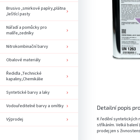
Brusivo ,smirkové papíry,plátna
,leštící pasty
Nářadí a pomůcky pro
malíře,zedníky
Nitrokombinační barvy
Obalové materiály
Ředidla ,Technické
kapaliny,Chemikálie
Syntetické barvy a laky
Vodouředitelné barvy a omítky
Detailní popis pr
K ředění syntetických
Výprodej
stříkáním. Velká balení 
prodej jen s živnosten