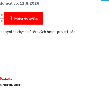
11.8.2026
oručit do:
Přidat do košíku
do syntetických nátěrových hmot pro stříkání
Ředidla
8590198770011