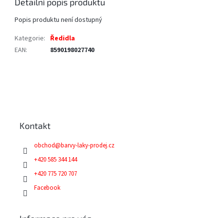
Detailní popis produktu
Popis produktu není dostupný
Kategorie
:
Ředidla
EAN
:
8590198027740
Z
á
p
a
Kontakt
t
í
obchod
@
barvy-laky-prodej.cz
+420 585 344 144
+420 775 720 707
Facebook