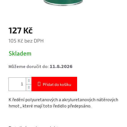
127 Kč
105 Kč bez DPH
Měrná
Skladem
cena:
11.8.2026
Můžeme doručit do:
Přidat do košíku
K ředění polyuretanových a akryluretanových nátěrových
hmot , které mají toto ředidlo předepsáno.