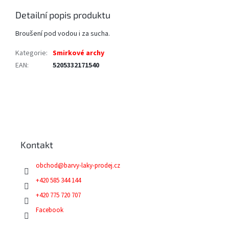
Detailní popis produktu
Broušení pod vodou i za sucha.
Kategorie
:
Smirkové archy
EAN
:
5205332171540
Z
á
p
a
Kontakt
t
í
obchod
@
barvy-laky-prodej.cz
+420 585 344 144
+420 775 720 707
Facebook