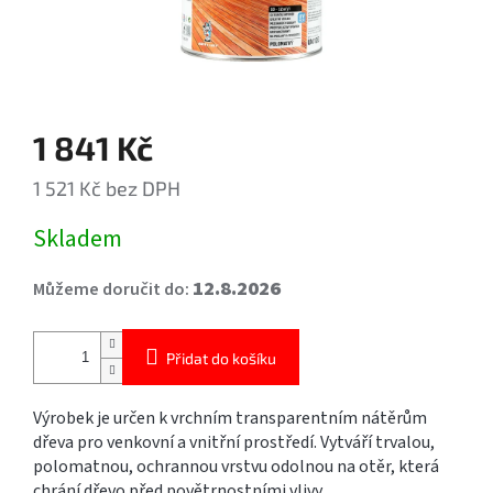
1 841 Kč
1 521 Kč bez DPH
Měrná
Skladem
cena:
12.8.2026
Můžeme doručit do:
Přidat do košíku
Výrobek je určen k vrchním transparentním nátěrům
dřeva pro venkovní a vnitřní prostředí. Vytváří trvalou,
polomatnou, ochrannou vrstvu odolnou na otěr, která
chrání dřevo před povětrnostními vlivy.