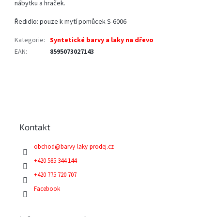
nábytku a hraček.
Ředidlo: pouze k mytí pomůcek S-6006
Kategorie
:
Syntetické barvy a laky na dřevo
EAN
:
8595073027143
Z
á
p
a
Kontakt
t
í
obchod
@
barvy-laky-prodej.cz
+420 585 344 144
+420 775 720 707
Facebook