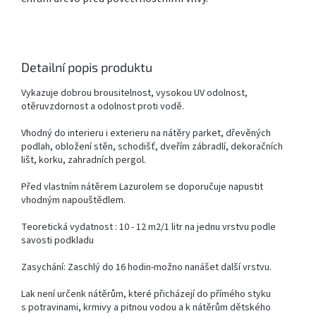
Detailní popis produktu
Vykazuje dobrou brousitelnost, vysokou UV odolnost,
otěruvzdornost a odolnost proti vodě.
Vhodný do interieru i exterieru na nátěry parket, dřevěných
podlah, obložení stěn, schodišť, dveřím zábradlí, dekoračních
lišt, korku, zahradních pergol.
Před vlastním nátěrem Lazurolem se doporučuje napustit
vhodným napouštědlem.
Teoretická vydatnost : 10 - 12 m2/1 litr na jednu vrstvu podle
savosti podkladu
Zasychání: Zaschlý do 16 hodin-možno nanášet další vrstvu.
Lak není určenk nátěrům, které přicházejí do přímého styku
s potravinami, krmivy a pitnou vodou a k nátěrům dětského