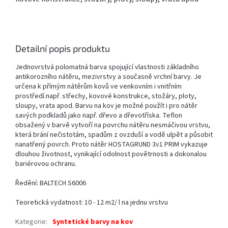
Detailní popis produktu
Jednovrstvá polomatná barva spojující vlastnosti základního
antikorozního nátěru, mezivrstvy a současně vrchní barvy. Je
určena k přímým nátěrům kovů ve venkovním i vnitřním
prostředí.např. střechy, kovové konstrukce, stožáry, ploty,
sloupy, vrata apod. Barvu na kov je možné použít i pro nátěr
savých podkladů jako např. dřevo a dřevotříska. Teflon
obsažený v barvě vytvoří na povrchu nátěru nesmáčivou vrstvu,
která brání nečistotám, spadům z ovzduší a vodě ulpět a působit
nanatřený povrch. Proto nátěr HOSTAGRUND 3v1 PRIM vykazuje
dlouhou životnost, vynikající odolnost povětrnosti a dokonalou
bariérovou ochranu.
Ředění: BALTECH S6006
Teoretická vydatnost: 10 - 12 m2/ l na jednu vrstvu
Kategorie
:
Syntetické barvy na kov