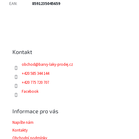
EAN
:
8591235045659
Z
á
p
a
Kontakt
t
í
obchod
@
barvy-laky-prodej.cz
+420 585 344 144
+420 775 720 707
Facebook
Informace pro vás
Napište nám
Kontakty
Obchodní podmínky