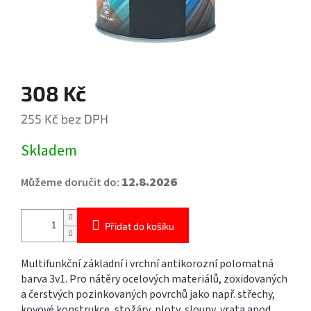
308 Kč
255 Kč bez DPH
Měrná
Skladem
cena:
12.8.2026
Můžeme doručit do:
Přidat do košíku
Multifunkční základní i vrchní antikorozní polomatná
barva 3v1. Pro nátěry ocelových materiálů, zoxidovaných
a čerstvých pozinkovaných povrchů jako např. střechy,
kovové konstrukce, stožáry, ploty, sloupy, vrata apod